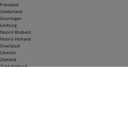
Friesland
Gelderland
Groningen
Limburg
Noord-Brabant
Noord-Holland
Overijssel
Utrecht
Zeeland
Zuid-Holland
Voorwaarden
Over ons
Privacyverklaring
Gebruiksvoorwaarden
Cookieverklaring
Digitale diensten
Cookie instellingen
Upod & Talpa Network
Adverteren