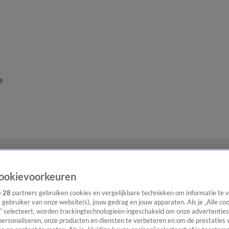
e
ookievoorkeuren
e
28
partners gebruiken cookies en vergelijkbare technieken om informatie te
s gebruiker van onze website(s), jouw gedrag en jouw apparaten. Als je „Alle co
” selecteert, worden trackingtechnologieën ingeschakeld om onze advertenties
personaliseren, onze producten en diensten te verbeteren en om de prestaties 