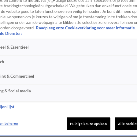
s en content te meten. Als je „Huidige keuze opslaan” selecteert of je toestemm
e trackingtechnologieën uitgeschakeld. We gebruiken dan enkel functionele en
de website goed te laten functioneren en veilig te houden. Je kunt dit menu op
ieuw openen om je keuzes te wijzigen of om je toestemming in te trekken door
ellingen onder aan de webpagina te klikken. Je selecties zullen overal binnen o
orden doorgevoerd.
Raadpleeg onze Cookieverklaring voor meer informatie.
ale Diensten.
eel & Essentieel
sch
sing & Commercieel
ng & Social media
jen lijst
en beheren
Huidige keuze opslaan
Alle cookie