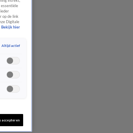
ing intrekt,
 essentiële
 ieder
 op de link
nze Digitale
Bekijk hier
Altijd actief
s accepteren