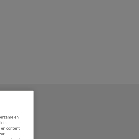
 verzamelen
okies
 en content
van