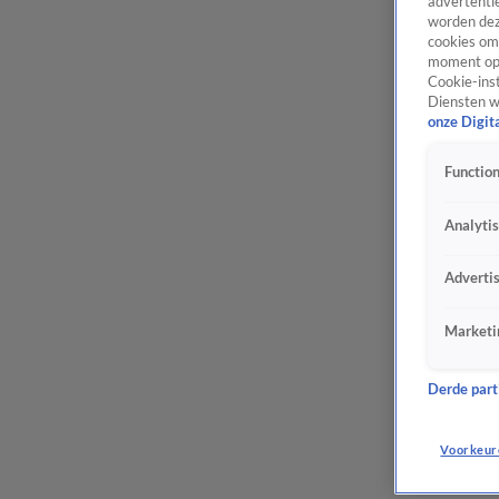
advertentie
worden dez
cookies om 
moment opn
Cookie-inst
Diensten w
onze Digit
Function
Analyti
Adverti
Marketi
Derde parti
Voorkeur