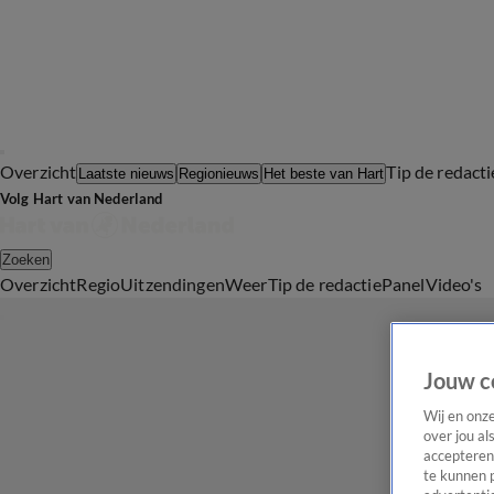
Overzicht
Tip de redacti
Laatste nieuws
Regionieuws
Het beste van Hart
Volg Hart van Nederland
Zoeken
Overzicht
Regio
Uitzendingen
Weer
Tip de redactie
Panel
Video's
Jouw c
Wij en onz
over jou al
accepteren
te kunnen 