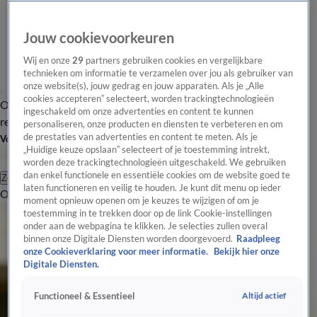
Jouw cookievoorkeuren
Wij en onze
29
partners gebruiken cookies en vergelijkbare
technieken om informatie te verzamelen over jou als gebruiker van
onze website(s), jouw gedrag en jouw apparaten. Als je „Alle
cookies accepteren” selecteert, worden trackingtechnologieën
Overzicht
Tip de
Laatste nieuws
Regionieuws
Het beste van Hart
ingeschakeld om onze advertenties en content te kunnen
redactie
personaliseren, onze producten en diensten te verbeteren en om
de prestaties van advertenties en content te meten. Als je
Volg Hart van Nederland
„Huidige keuze opslaan” selecteert of je toestemming intrekt,
worden deze trackingtechnologieën uitgeschakeld. We gebruiken
dan enkel functionele en essentiële cookies om de website goed te
Zoeken
laten functioneren en veilig te houden. Je kunt dit menu op ieder
Overzicht
Regio
Uitzendingen
Weer
Tip de redactie
Panel
Video's
moment opnieuw openen om je keuzes te wijzigen of om je
toestemming in te trekken door op de link Cookie-instellingen
onder aan de webpagina te klikken. Je selecties zullen overal
binnen onze Digitale Diensten worden doorgevoerd.
Raadpleeg
onze Cookieverklaring voor meer informatie.
Bekijk hier onze
Digitale Diensten.
Altijd actief
Functioneel & Essentieel