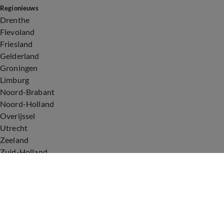
Regionieuws
Drenthe
Flevoland
Friesland
Gelderland
Groningen
Limburg
Noord-Brabant
Noord-Holland
Overijssel
Utrecht
Zeeland
Zuid-Holland
Voorwaarden
Over ons
Privacyverklaring
Gebruiksvoorwaarden
Cookieverklaring
Digitale diensten