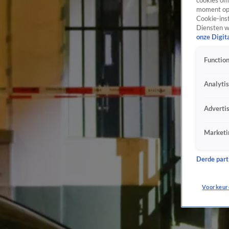
cookies om 
moment opn
Cookie-inst
Diensten w
onze Digit
Function
Analyti
Adverti
Marketi
Derde parti
Voorkeur