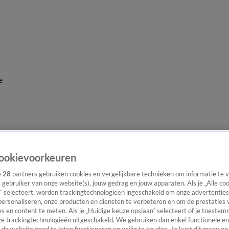
e
ookievoorkeuren
e
28
partners gebruiken cookies en vergelijkbare technieken om informatie te
s gebruiker van onze website(s), jouw gedrag en jouw apparaten. Als je „Alle co
” selecteert, worden trackingtechnologieën ingeschakeld om onze advertenties
personaliseren, onze producten en diensten te verbeteren en om de prestaties 
s en content te meten. Als je „Huidige keuze opslaan” selecteert of je toestemm
e trackingtechnologieën uitgeschakeld. We gebruiken dan enkel functionele en