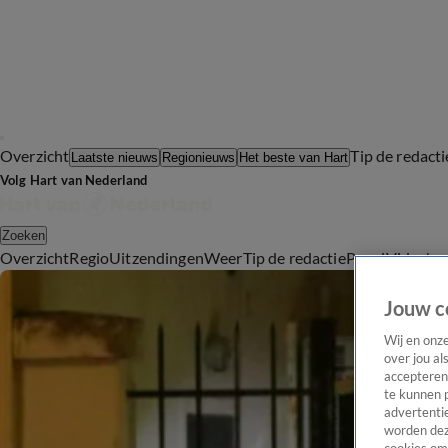
Overzicht
Tip de redacti
Laatste nieuws
Regionieuws
Het beste van Hart
Volg Hart van Nederland
Zoeken
Overzicht
Regio
Uitzendingen
Weer
Tip de redactie
Panel
Video's
Jouw c
Wij en onz
over jou al
accepteren
te kunnen 
advertentie
worden dez