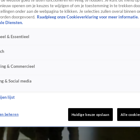
de website goed te laten functioneren en veilig te houden. Je kunt dit menu op
ieuw openen om je keuzes te wijzigen of om je toestemming in te trekken door
ellingen onder aan de webpagina te klikken. Je selecties zullen overal binnen o
orden doorgevoerd.
Raadpleeg onze Cookieverklaring voor meer informatie.
ale Diensten.
eel & Essentieel
sch
sing & Commercieel
ng & Social media
jen lijst
en beheren
Huidige keuze opslaan
Alle cookie