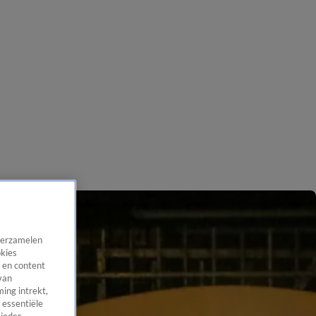
 verzamelen
okies
 en content
van
ing intrekt,
 essentiële