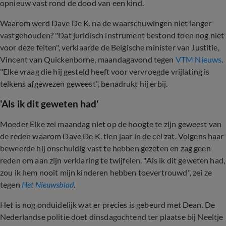
opnieuw vast rond de dood van een kind.
Waarom werd Dave De K. na de waarschuwingen niet langer
vastgehouden? "Dat juridisch instrument bestond toen nog niet
voor deze feiten", verklaarde de Belgische minister van Justitie,
Vincent van Quickenborne, maandagavond tegen
VTM Nieuws
.
"Elke vraag die hij gesteld heeft voor vervroegde vrijlating is
telkens afgewezen geweest", benadrukt hij erbij.
'Als ik dit geweten had'
Moeder Elke zei maandag niet op de hoogte te zijn geweest van
de reden waarom Dave De K. tien jaar in de cel zat. Volgens haar
beweerde hij onschuldig vast te hebben gezeten en zag geen
reden om aan zijn verklaring te twijfelen. "Als ik dit geweten had,
zou ik hem nooit mijn kinderen hebben toevertrouwd", zei ze
tegen
Het Nieuwsblad
.
Het is nog onduidelijk wat er precies is gebeurd met Dean. De
Nederlandse politie doet dinsdagochtend ter plaatse bij Neeltje