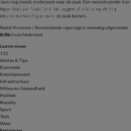
Jans nog steeds onderzoek naar de zaak. Een woordvoerder kon
Politieonderzoek in zaak-Dean nog in volle 
tegen
Hart van Nederland
niet zeggen of er later op de dag
gang bij Neeltje Jans
nieuwe mededelingen over de zaak komen.
Beeld: Provicom / Bovenstaande reportage is maandag uitgezonden
0:30
in Hart van Nederland
Laatste nieuws
112
Advies & Tips
Economie
Entertainment
Infrastructuur
Milieu en Gezondheid
Politiek
Royalty
Sport
Tech
Weer
Regionieuws