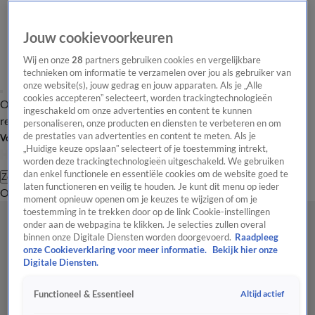
Jouw cookievoorkeuren
Wij en onze
28
partners gebruiken cookies en vergelijkbare
technieken om informatie te verzamelen over jou als gebruiker van
onze website(s), jouw gedrag en jouw apparaten. Als je „Alle
cookies accepteren” selecteert, worden trackingtechnologieën
Overzicht
Tip de
Laatste nieuws
Regionieuws
Het beste van Hart
ingeschakeld om onze advertenties en content te kunnen
redactie
personaliseren, onze producten en diensten te verbeteren en om
de prestaties van advertenties en content te meten. Als je
Volg Hart van Nederland
„Huidige keuze opslaan” selecteert of je toestemming intrekt,
worden deze trackingtechnologieën uitgeschakeld. We gebruiken
dan enkel functionele en essentiële cookies om de website goed te
Zoeken
laten functioneren en veilig te houden. Je kunt dit menu op ieder
Overzicht
Regio
Uitzendingen
Weer
Tip de redactie
Panel
Video's
moment opnieuw openen om je keuzes te wijzigen of om je
toestemming in te trekken door op de link Cookie-instellingen
onder aan de webpagina te klikken. Je selecties zullen overal
binnen onze Digitale Diensten worden doorgevoerd.
Raadpleeg
onze Cookieverklaring voor meer informatie.
Bekijk hier onze
Digitale Diensten.
Altijd actief
Functioneel & Essentieel