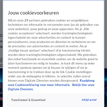
Jouw cookievoorkeuren
Wij en onze
29
partners gebruiken cookies en vergelijkbare
technieken om informatie te verzamelen over jou als gebruiker van
onze website(s), jouw gedrag en jouw apparaten. Als je „Alle
cookies accepteren” selecteert, worden trackingtechnologieën
Overzicht
Tip de
Laatste nieuws
Regionieuws
Het beste van Hart
ingeschakeld om onze advertenties en content te kunnen
redactie
personaliseren, onze producten en diensten te verbeteren en om
de prestaties van advertenties en content te meten. Als je
Volg Hart van Nederland
„Huidige keuze opslaan” selecteert of je toestemming intrekt,
worden deze trackingtechnologieën uitgeschakeld. We gebruiken
dan enkel functionele en essentiële cookies om de website goed te
Zoeken
laten functioneren en veilig te houden. Je kunt dit menu op ieder
Overzicht
Regio
Uitzendingen
Weer
Tip de redactie
Panel
Video's
moment opnieuw openen om je keuzes te wijzigen of om je
toestemming in te trekken door op de link Cookie-instellingen
onder aan de webpagina te klikken. Je selecties zullen overal
binnen onze Digitale Diensten worden doorgevoerd.
Raadpleeg
onze Cookieverklaring voor meer informatie.
Bekijk hier onze
Digitale Diensten.
Altijd actief
Functioneel & Essentieel