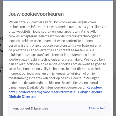
Jouw cookievoorkeuren
Wij en onze
29
partners gebruiken cookies en vergelijkbare
technieken om informatie te verzamelen over jou als gebruiker van
onze website(s), jouw gedrag en jouw apparaten. Als je „Alle
cookies accepteren” selecteert, worden trackingtechnologieën
Overzicht
Tip de
Laatste nieuws
Regionieuws
Het beste van Hart
ingeschakeld om onze advertenties en content te kunnen
redactie
personaliseren, onze producten en diensten te verbeteren en om
de prestaties van advertenties en content te meten. Als je
Volg Hart van Nederland
„Huidige keuze opslaan” selecteert of je toestemming intrekt,
worden deze trackingtechnologieën uitgeschakeld. We gebruiken
dan enkel functionele en essentiële cookies om de website goed te
Zoeken
laten functioneren en veilig te houden. Je kunt dit menu op ieder
Overzicht
Regio
Uitzendingen
Weer
Tip de redactie
Panel
Video's
moment opnieuw openen om je keuzes te wijzigen of om je
toestemming in te trekken door op de link Cookie-instellingen
onder aan de webpagina te klikken. Je selecties zullen overal
binnen onze Digitale Diensten worden doorgevoerd.
Raadpleeg
onze Cookieverklaring voor meer informatie.
Bekijk hier onze
Digitale Diensten.
Altijd actief
Functioneel & Essentieel