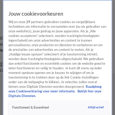
Jouw cookievoorkeuren
Wij en onze
29
partners gebruiken cookies en vergelijkbare
technieken om informatie te verzamelen over jou als gebruiker van
onze website(s), jouw gedrag en jouw apparaten. Als je „Alle
cookies accepteren” selecteert, worden trackingtechnologieën
Overzicht
Tip de
Laatste nieuws
Regionieuws
Het beste van Hart
ingeschakeld om onze advertenties en content te kunnen
redactie
personaliseren, onze producten en diensten te verbeteren en om
de prestaties van advertenties en content te meten. Als je
Volg Hart van Nederland
„Huidige keuze opslaan” selecteert of je toestemming intrekt,
worden deze trackingtechnologieën uitgeschakeld. We gebruiken
dan enkel functionele en essentiële cookies om de website goed te
Zoeken
laten functioneren en veilig te houden. Je kunt dit menu op ieder
Overzicht
Regio
Uitzendingen
Weer
Tip de redactie
Panel
Video's
moment opnieuw openen om je keuzes te wijzigen of om je
toestemming in te trekken door op de link Cookie-instellingen
onder aan de webpagina te klikken. Je selecties zullen overal
binnen onze Digitale Diensten worden doorgevoerd.
Raadpleeg
onze Cookieverklaring voor meer informatie.
Bekijk hier onze
Digitale Diensten.
Altijd actief
Functioneel & Essentieel