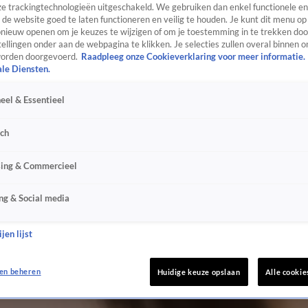
e trackingtechnologieën uitgeschakeld. We gebruiken dan enkel functionele en
de website goed te laten functioneren en veilig te houden. Je kunt dit menu op
ieuw openen om je keuzes te wijzigen of om je toestemming in te trekken door
ellingen onder aan de webpagina te klikken. Je selecties zullen overal binnen o
orden doorgevoerd.
Raadpleeg onze Cookieverklaring voor meer informatie.
ale Diensten.
eel & Essentieel
sch
sing & Commercieel
ng & Social media
jen lijst
en beheren
Huidige keuze opslaan
Alle cookie