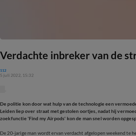
Verdachte inbreker van de st
112
5 juli 2022, 15:32
De politie kon door wat hulp van de technologie een vermoedel
Leiden liep over straat met gestolen oortjes, nadat hij vermo
zoekfunctie 'Find my Airpods' kon de man snel worden opges
De 20-jarige man wordt ervan verdacht afgelopen weekend te h