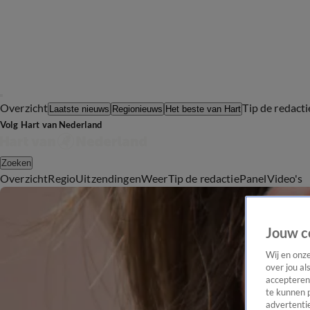
Overzicht
Tip de redacti
Laatste nieuws
Regionieuws
Het beste van Hart
Volg Hart van Nederland
Zoeken
Overzicht
Regio
Uitzendingen
Weer
Tip de redactie
Panel
Video's
Jouw c
Wij en onz
over jou al
accepteren
te kunnen 
advertentie