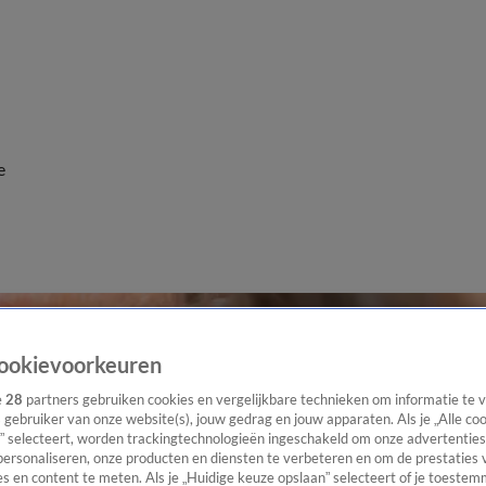
e
ookievoorkeuren
e
28
partners gebruiken cookies en vergelijkbare technieken om informatie te
s gebruiker van onze website(s), jouw gedrag en jouw apparaten. Als je „Alle co
” selecteert, worden trackingtechnologieën ingeschakeld om onze advertenties
personaliseren, onze producten en diensten te verbeteren en om de prestaties 
s en content te meten. Als je „Huidige keuze opslaan” selecteert of je toestemm