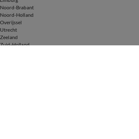
Noord-Brabant
Noord-Holland
Overijssel
Utrecht
Zeeland
Zuid-Holland
Voorwaarden
Over ons
Privacyverklaring
Gebruiksvoorwaarden
Cookieverklaring
Digitale diensten
Cookie instellingen
Upod & Talpa Network
Adverteren
Vacatures
Publieksservice
Tip de redactie