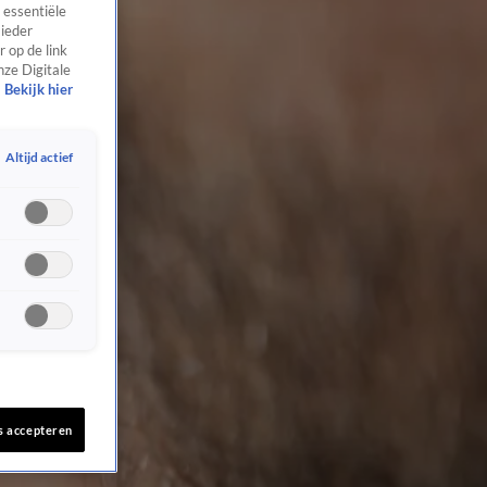
 essentiële
 ieder
 op de link
nze Digitale
Bekijk hier
Altijd actief
s accepteren