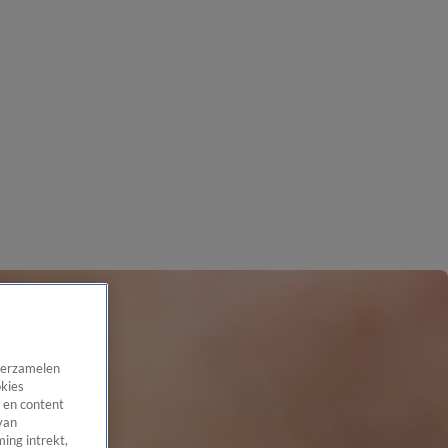
 verzamelen
okies
 en content
van
ing intrekt,