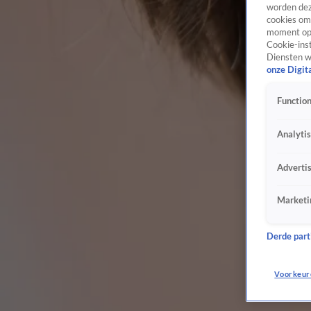
worden dez
cookies om 
moment opn
Cookie-inst
Diensten w
onze Digit
Function
Analyti
Adverti
Marketi
Derde parti
Voorkeur