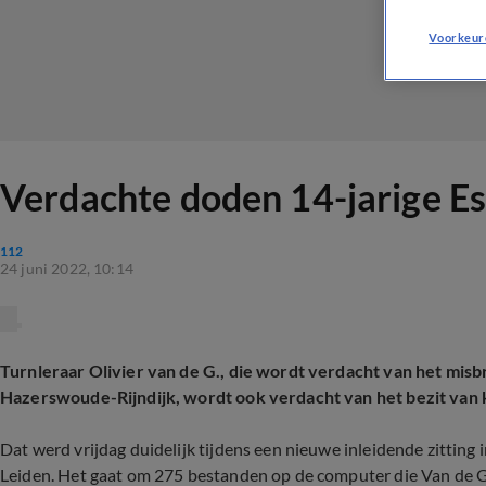
Voorkeur
Verdachte doden 14-jarige Es
112
24 juni 2022, 10:14
Turnleraar Olivier van de G., die wordt verdacht van het mis
Hazerswoude-Rijndijk, wordt ook verdacht van het bezit van
Dat werd vrijdag duidelijk tijdens een nieuwe inleidende zitting
Leiden. Het gaat om 275 bestanden op de computer die Van de G.