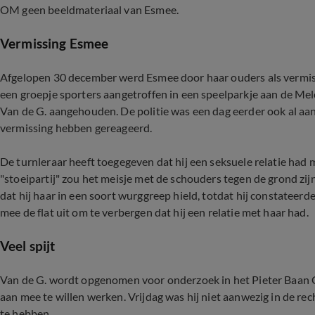
OM geen beeldmateriaal van Esmee.
Vermissing Esmee
Afgelopen 30 december werd Esmee door haar ouders als vermist
een groepje sporters aangetroffen in een speelparkje aan de Mel
Van de G. aangehouden. De politie was een dag eerder ook al aan
vermissing hebben gereageerd.
De turnleraar heeft toegegeven dat hij een seksuele relatie had 
"stoeipartij" zou het meisje met de schouders tegen de grond zijn
dat hij haar in een soort wurggreep hield, totdat hij constateerd
mee de flat uit om te verbergen dat hij een relatie met haar had.
Veel spijt
Van de G. wordt opgenomen voor onderzoek in het Pieter Baan Ce
aan mee te willen werken. Vrijdag was hij niet aanwezig in de recht
te hebben.