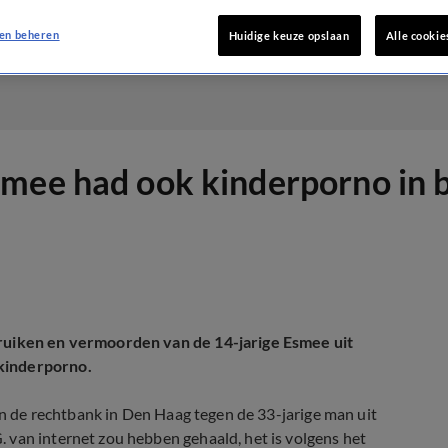
en beheren
Huidige keuze opslaan
Alle cookie
mee had ook kinderporno in b
bruiken en vermoorden van de 14-jarige Esmee uit
 kinderporno.
 in de rechtbank in Den Haag tegen de 33-jarige man uit
 van internet zou hebben gehaald, het is volgens het