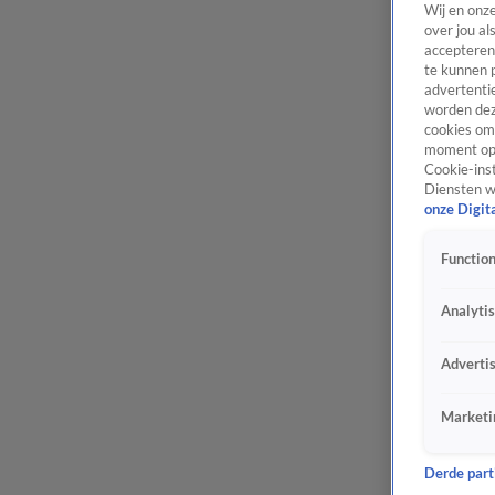
Wij en onz
over jou al
accepteren
te kunnen 
advertentie
worden dez
cookies om 
moment opn
Cookie-inst
Diensten w
onze Digit
Function
Analyti
Adverti
Marketi
Derde parti