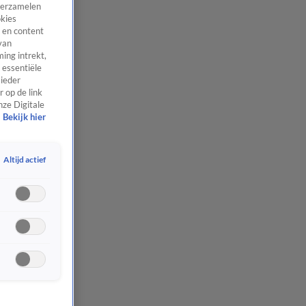
 verzamelen
okies
 en content
van
ing intrekt,
 essentiële
 ieder
 op de link
nze Digitale
Bekijk hier
Altijd actief