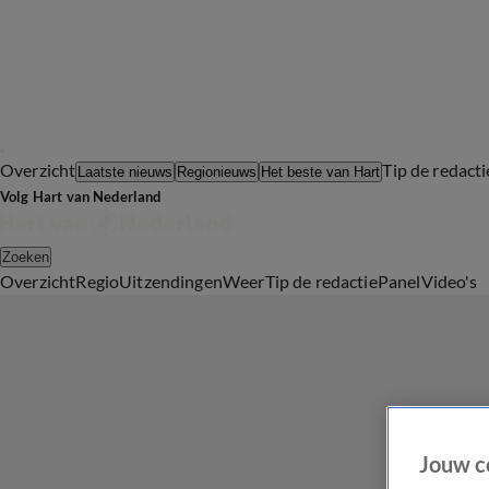
Overzicht
Tip de redacti
Laatste nieuws
Regionieuws
Het beste van Hart
Volg Hart van Nederland
Zoeken
Overzicht
Regio
Uitzendingen
Weer
Tip de redactie
Panel
Video's
Jouw c