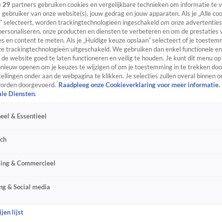
e
29
partners gebruiken cookies en vergelijkbare technieken om informatie te
s gebruiker van onze website(s), jouw gedrag en jouw apparaten. Als je „Alle co
” selecteert, worden trackingtechnologieën ingeschakeld om onze advertenties
personaliseren, onze producten en diensten te verbeteren en om de prestaties 
s en content te meten. Als je „Huidige keuze opslaan” selecteert of je toestemm
e trackingtechnologieën uitgeschakeld. We gebruiken dan enkel functionele en
de website goed te laten functioneren en veilig te houden. Je kunt dit menu op
ieuw openen om je keuzes te wijzigen of om je toestemming in te trekken door
ellingen onder aan de webpagina te klikken. Je selecties zullen overal binnen o
orden doorgevoerd.
Raadpleeg onze Cookieverklaring voor meer informatie.
ale Diensten.
eel & Essentieel
sch
sing & Commercieel
ng & Social media
jen lijst