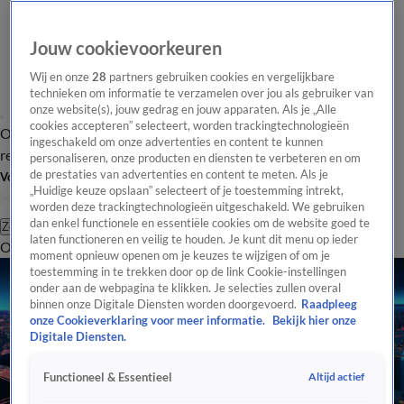
Jouw cookievoorkeuren
Wij en onze
28
partners gebruiken cookies en vergelijkbare
technieken om informatie te verzamelen over jou als gebruiker van
onze website(s), jouw gedrag en jouw apparaten. Als je „Alle
cookies accepteren” selecteert, worden trackingtechnologieën
Overzicht
Tip de
Laatste nieuws
Regionieuws
Het beste van Hart
ingeschakeld om onze advertenties en content te kunnen
redactie
personaliseren, onze producten en diensten te verbeteren en om
de prestaties van advertenties en content te meten. Als je
Volg Hart van Nederland
„Huidige keuze opslaan” selecteert of je toestemming intrekt,
worden deze trackingtechnologieën uitgeschakeld. We gebruiken
dan enkel functionele en essentiële cookies om de website goed te
Zoeken
laten functioneren en veilig te houden. Je kunt dit menu op ieder
Overzicht
Regio
Uitzendingen
Weer
Tip de redactie
Panel
Video's
moment opnieuw openen om je keuzes te wijzigen of om je
toestemming in te trekken door op de link Cookie-instellingen
onder aan de webpagina te klikken. Je selecties zullen overal
binnen onze Digitale Diensten worden doorgevoerd.
Raadpleeg
onze Cookieverklaring voor meer informatie.
Bekijk hier onze
Digitale Diensten.
Altijd actief
Functioneel & Essentieel