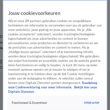
Jouw cookievoorkeuren
Wij en onze
29
partners gebruiken cookies en vergelijkbare
technieken om informatie te verzamelen over jou als gebruiker van
onze website(s), jouw gedrag en jouw apparaten. Als je „Alle
cookies accepteren” selecteert, worden trackingtechnologieën
Overzicht
Tip de
Laatste nieuws
Regionieuws
Het beste van Hart
ingeschakeld om onze advertenties en content te kunnen
redactie
personaliseren, onze producten en diensten te verbeteren en om
de prestaties van advertenties en content te meten. Als je
Volg Hart van Nederland
„Huidige keuze opslaan” selecteert of je toestemming intrekt,
worden deze trackingtechnologieën uitgeschakeld. We gebruiken
dan enkel functionele en essentiële cookies om de website goed te
Zoeken
laten functioneren en veilig te houden. Je kunt dit menu op ieder
Overzicht
Regio
Uitzendingen
Weer
Tip de redactie
Panel
Video's
moment opnieuw openen om je keuzes te wijzigen of om je
toestemming in te trekken door op de link Cookie-instellingen
onder aan de webpagina te klikken. Je selecties zullen overal
binnen onze Digitale Diensten worden doorgevoerd.
Raadpleeg
onze Cookieverklaring voor meer informatie.
Bekijk hier onze
Digitale Diensten.
Altijd actief
Functioneel & Essentieel