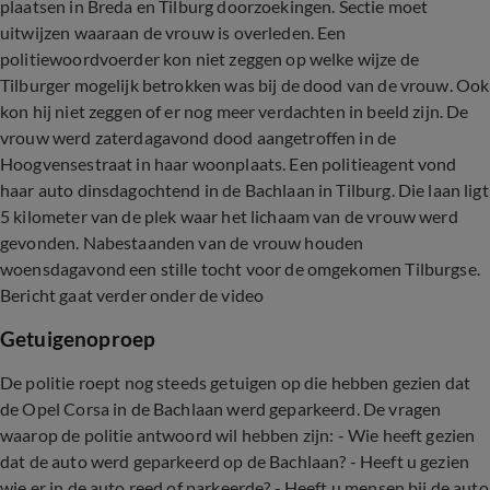
plaatsen in Breda en Tilburg doorzoekingen. Sectie moet
uitwijzen waaraan de vrouw is overleden. Een
politiewoordvoerder kon niet zeggen op welke wijze de
Tilburger mogelijk betrokken was bij de dood van de vrouw. Ook
kon hij niet zeggen of er nog meer verdachten in beeld zijn. De
vrouw werd zaterdagavond dood aangetroffen in de
Hoogvensestraat in haar woonplaats. Een politieagent vond
haar auto dinsdagochtend in de Bachlaan in Tilburg. Die laan ligt
5 kilometer van de plek waar het lichaam van de vrouw werd
gevonden. Nabestaanden van de vrouw houden
woensdagavond een stille tocht voor de omgekomen Tilburgse.
Bericht gaat verder onder de video
Getuigenoproep
De politie roept nog steeds getuigen op die hebben gezien dat
de Opel Corsa in de Bachlaan werd geparkeerd. De vragen
waarop de politie antwoord wil hebben zijn: - Wie heeft gezien
dat de auto werd geparkeerd op de Bachlaan? - Heeft u gezien
wie er in de auto reed of parkeerde? - Heeft u mensen bij de auto