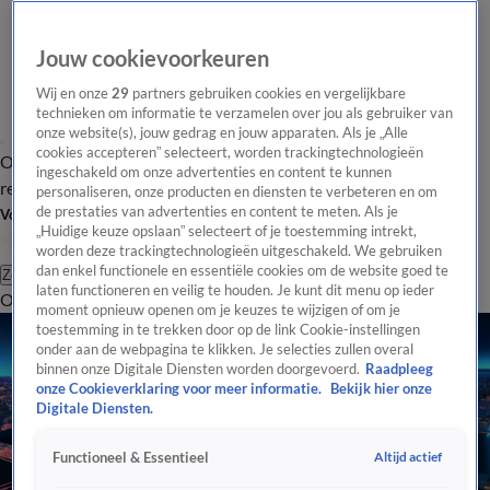
Jouw cookievoorkeuren
Wij en onze
29
partners gebruiken cookies en vergelijkbare
technieken om informatie te verzamelen over jou als gebruiker van
onze website(s), jouw gedrag en jouw apparaten. Als je „Alle
cookies accepteren” selecteert, worden trackingtechnologieën
Overzicht
Tip de
Laatste nieuws
Regionieuws
Het beste van Hart
ingeschakeld om onze advertenties en content te kunnen
redactie
personaliseren, onze producten en diensten te verbeteren en om
de prestaties van advertenties en content te meten. Als je
Volg Hart van Nederland
„Huidige keuze opslaan” selecteert of je toestemming intrekt,
worden deze trackingtechnologieën uitgeschakeld. We gebruiken
dan enkel functionele en essentiële cookies om de website goed te
Zoeken
laten functioneren en veilig te houden. Je kunt dit menu op ieder
Overzicht
Regio
Uitzendingen
Weer
Tip de redactie
Panel
Video's
moment opnieuw openen om je keuzes te wijzigen of om je
toestemming in te trekken door op de link Cookie-instellingen
onder aan de webpagina te klikken. Je selecties zullen overal
binnen onze Digitale Diensten worden doorgevoerd.
Raadpleeg
onze Cookieverklaring voor meer informatie.
Bekijk hier onze
Digitale Diensten.
Altijd actief
Functioneel & Essentieel