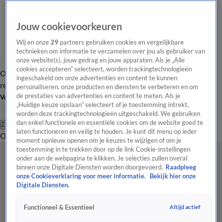
Jouw cookievoorkeuren
Wij en onze
29
partners gebruiken cookies en vergelijkbare
technieken om informatie te verzamelen over jou als gebruiker van
onze website(s), jouw gedrag en jouw apparaten. Als je „Alle
cookies accepteren” selecteert, worden trackingtechnologieën
Overzicht
Tip de
Laatste nieuws
Regionieuws
Het beste van Hart
ingeschakeld om onze advertenties en content te kunnen
redactie
personaliseren, onze producten en diensten te verbeteren en om
de prestaties van advertenties en content te meten. Als je
Volg Hart van Nederland
„Huidige keuze opslaan” selecteert of je toestemming intrekt,
worden deze trackingtechnologieën uitgeschakeld. We gebruiken
dan enkel functionele en essentiële cookies om de website goed te
Zoeken
laten functioneren en veilig te houden. Je kunt dit menu op ieder
Overzicht
Regio
Uitzendingen
Weer
Tip de redactie
Panel
Video's
moment opnieuw openen om je keuzes te wijzigen of om je
toestemming in te trekken door op de link Cookie-instellingen
onder aan de webpagina te klikken. Je selecties zullen overal
binnen onze Digitale Diensten worden doorgevoerd.
Raadpleeg
onze Cookieverklaring voor meer informatie.
Bekijk hier onze
Digitale Diensten.
Altijd actief
Functioneel & Essentieel