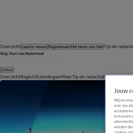
Overzicht
Tip de redacti
Laatste nieuws
Regionieuws
Het beste van Hart
Volg Hart van Nederland
Zoeken
Overzicht
Regio
Uitzendingen
Weer
Tip de redactie
Panel
Video's
Jouw c
Wij en onz
over jou al
accepteren
te kunnen 
advertentie
worden dez
cookies om 