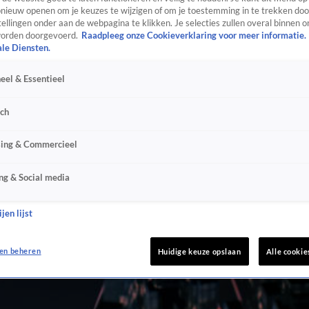
ieuw openen om je keuzes te wijzigen of om je toestemming in te trekken door
ellingen onder aan de webpagina te klikken. Je selecties zullen overal binnen o
orden doorgevoerd.
Raadpleeg onze Cookieverklaring voor meer informatie.
ale Diensten.
eel & Essentieel
sch
sing & Commercieel
ng & Social media
jen lijst
en beheren
Huidige keuze opslaan
Alle cookie