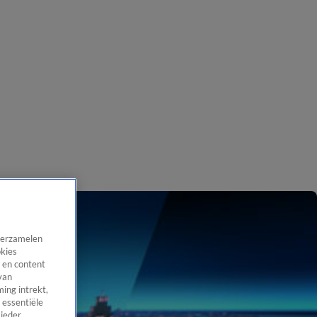
 verzamelen
okies
 en content
van
ing intrekt,
 essentiële
 ieder