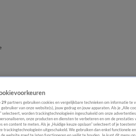
e
ookievoorkeuren
e
29
partners gebruiken cookies en vergelijkbare technieken om informatie te
s gebruiker van onze website(s), jouw gedrag en jouw apparaten. Als je „Alle co
” selecteert, worden trackingtechnologieën ingeschakeld om onze advertenties
personaliseren, onze producten en diensten te verbeteren en om de prestaties 
s en content te meten. Als je „Huidige keuze opslaan” selecteert of je toestemm
e trackingtechnologieën uitgeschakeld. We gebruiken dan enkel functionele en
de website goed te laten functioneren en veilig te houden. Je kunt dit menu op