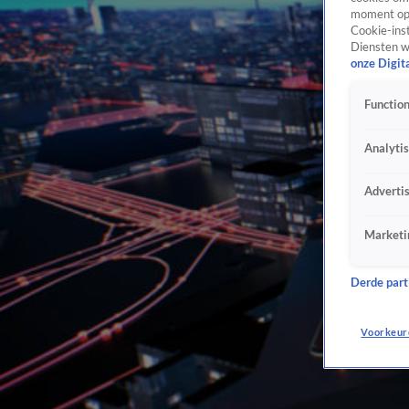
moment opn
Cookie-inst
Diensten w
onze Digit
Function
Analyti
Adverti
Marketi
Derde parti
Voorkeur