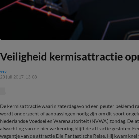
Veiligheid kermisattractie o
112
23 juli 2017, 13:08
De kermisattractie waarin zaterdagavond een peuter beklemd r
wordt onderzocht of aanpassingen nodig zijn om dit soort onge
Nederlandse Voedsel en Warenautoriteit (NVWA) zondag. De attr
afwachting van de nieuwe keuring blijft de attractie gesloten. Een
wagentje van de attractie Die Fantastische Reise. Hij kwam knel