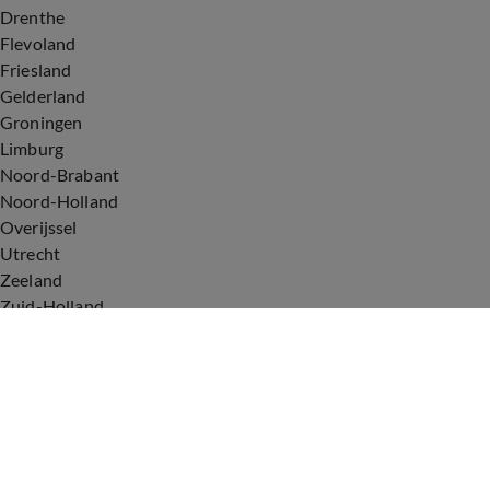
Drenthe
Flevoland
Friesland
Gelderland
Groningen
Limburg
Noord-Brabant
Noord-Holland
Overijssel
Utrecht
Zeeland
Zuid-Holland
Voorwaarden
Over ons
Privacyverklaring
Gebruiksvoorwaarden
Cookieverklaring
Digitale diensten
Cookie instellingen