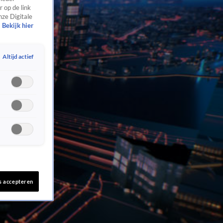
 op de link
nze Digitale
Bekijk hier
Altijd actief
s accepteren