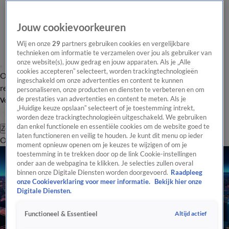
Jouw cookievoorkeuren
Wij en onze
29
partners gebruiken cookies en vergelijkbare
technieken om informatie te verzamelen over jou als gebruiker van
onze website(s), jouw gedrag en jouw apparaten. Als je „Alle
cookies accepteren” selecteert, worden trackingtechnologieën
Overzicht
Tip de
Laatste nieuws
Regionieuws
Het beste van Hart
ingeschakeld om onze advertenties en content te kunnen
redactie
personaliseren, onze producten en diensten te verbeteren en om
de prestaties van advertenties en content te meten. Als je
Volg Hart van Nederland
„Huidige keuze opslaan” selecteert of je toestemming intrekt,
worden deze trackingtechnologieën uitgeschakeld. We gebruiken
dan enkel functionele en essentiële cookies om de website goed te
Zoeken
laten functioneren en veilig te houden. Je kunt dit menu op ieder
Overzicht
Regio
Uitzendingen
Weer
Tip de redactie
Panel
Video's
moment opnieuw openen om je keuzes te wijzigen of om je
toestemming in te trekken door op de link Cookie-instellingen
onder aan de webpagina te klikken. Je selecties zullen overal
binnen onze Digitale Diensten worden doorgevoerd.
Raadpleeg
onze Cookieverklaring voor meer informatie.
Bekijk hier onze
Digitale Diensten.
Altijd actief
Functioneel & Essentieel