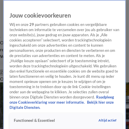
Jouw cookievoorkeuren
Wij en onze
29
partners gebruiken cookies en vergelijkbare
technieken om informatie te verzamelen over jou als gebruiker van
onze website(s), jouw gedrag en jouw apparaten. Als je „Alle
cookies accepteren” selecteert, worden trackingtechnologieën
Overzicht
Tip de
Laatste nieuws
Regionieuws
Het beste van Hart
ingeschakeld om onze advertenties en content te kunnen
redactie
personaliseren, onze producten en diensten te verbeteren en om
de prestaties van advertenties en content te meten. Als je
Volg Hart van Nederland
„Huidige keuze opslaan” selecteert of je toestemming intrekt,
worden deze trackingtechnologieën uitgeschakeld. We gebruiken
dan enkel functionele en essentiële cookies om de website goed te
Zoeken
laten functioneren en veilig te houden. Je kunt dit menu op ieder
Overzicht
Regio
Uitzendingen
Weer
Tip de redactie
Panel
Video's
moment opnieuw openen om je keuzes te wijzigen of om je
toestemming in te trekken door op de link Cookie-instellingen
onder aan de webpagina te klikken. Je selecties zullen overal
binnen onze Digitale Diensten worden doorgevoerd.
Raadpleeg
onze Cookieverklaring voor meer informatie.
Bekijk hier onze
Digitale Diensten.
Altijd actief
Functioneel & Essentieel