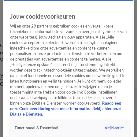
Jouw cookievoorkeuren
Wij en onze
29
partners gebruiken cookies en vergelijkbare
technieken om informatie te verzamelen over jou als gebruiker van
onze website(s), jouw gedrag en jouw apparaten. Als je „Alle
cookies accepteren” selecteert, worden trackingtechnologieën
Overzicht
Tip de
Laatste nieuws
Regionieuws
Het beste van Hart
ingeschakeld om onze advertenties en content te kunnen
redactie
personaliseren, onze producten en diensten te verbeteren en om
de prestaties van advertenties en content te meten. Als je
Volg Hart van Nederland
„Huidige keuze opslaan” selecteert of je toestemming intrekt,
worden deze trackingtechnologieën uitgeschakeld. We gebruiken
dan enkel functionele en essentiële cookies om de website goed te
Zoeken
laten functioneren en veilig te houden. Je kunt dit menu op ieder
Overzicht
Regio
Uitzendingen
Weer
Tip de redactie
Panel
Video's
moment opnieuw openen om je keuzes te wijzigen of om je
toestemming in te trekken door op de link Cookie-instellingen
onder aan de webpagina te klikken. Je selecties zullen overal
binnen onze Digitale Diensten worden doorgevoerd.
Raadpleeg
onze Cookieverklaring voor meer informatie.
Bekijk hier onze
Digitale Diensten.
Altijd actief
Functioneel & Essentieel