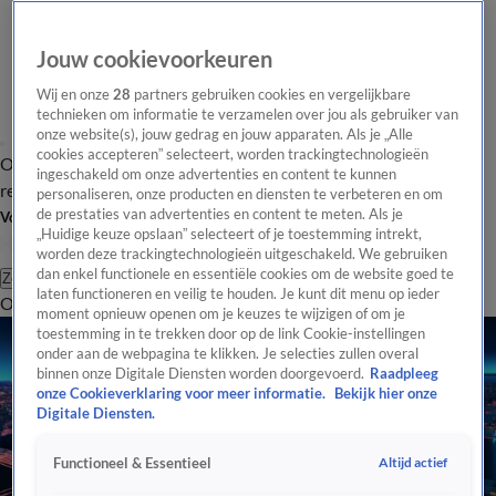
Jouw cookievoorkeuren
Wij en onze
28
partners gebruiken cookies en vergelijkbare
technieken om informatie te verzamelen over jou als gebruiker van
onze website(s), jouw gedrag en jouw apparaten. Als je „Alle
cookies accepteren” selecteert, worden trackingtechnologieën
Overzicht
Tip de
Laatste nieuws
Regionieuws
Het beste van Hart
ingeschakeld om onze advertenties en content te kunnen
redactie
personaliseren, onze producten en diensten te verbeteren en om
de prestaties van advertenties en content te meten. Als je
Volg Hart van Nederland
„Huidige keuze opslaan” selecteert of je toestemming intrekt,
worden deze trackingtechnologieën uitgeschakeld. We gebruiken
dan enkel functionele en essentiële cookies om de website goed te
Zoeken
laten functioneren en veilig te houden. Je kunt dit menu op ieder
Overzicht
Regio
Uitzendingen
Weer
Tip de redactie
Panel
Video's
moment opnieuw openen om je keuzes te wijzigen of om je
toestemming in te trekken door op de link Cookie-instellingen
onder aan de webpagina te klikken. Je selecties zullen overal
binnen onze Digitale Diensten worden doorgevoerd.
Raadpleeg
onze Cookieverklaring voor meer informatie.
Bekijk hier onze
Digitale Diensten.
Altijd actief
Functioneel & Essentieel