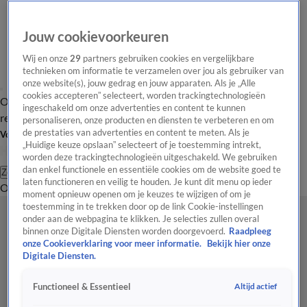
Jouw cookievoorkeuren
Wij en onze
29
partners gebruiken cookies en vergelijkbare
technieken om informatie te verzamelen over jou als gebruiker van
onze website(s), jouw gedrag en jouw apparaten. Als je „Alle
cookies accepteren” selecteert, worden trackingtechnologieën
Overzicht
Tip de
Laatste nieuws
Regionieuws
Het beste van Hart
ingeschakeld om onze advertenties en content te kunnen
redactie
personaliseren, onze producten en diensten te verbeteren en om
de prestaties van advertenties en content te meten. Als je
Volg Hart van Nederland
„Huidige keuze opslaan” selecteert of je toestemming intrekt,
worden deze trackingtechnologieën uitgeschakeld. We gebruiken
dan enkel functionele en essentiële cookies om de website goed te
Zoeken
laten functioneren en veilig te houden. Je kunt dit menu op ieder
Overzicht
Regio
Uitzendingen
Weer
Tip de redactie
Panel
Video's
moment opnieuw openen om je keuzes te wijzigen of om je
toestemming in te trekken door op de link Cookie-instellingen
onder aan de webpagina te klikken. Je selecties zullen overal
binnen onze Digitale Diensten worden doorgevoerd.
Raadpleeg
onze Cookieverklaring voor meer informatie.
Bekijk hier onze
Digitale Diensten.
Altijd actief
Functioneel & Essentieel