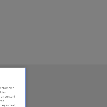
 verzamelen
okies
 en content
van
ing intrekt,