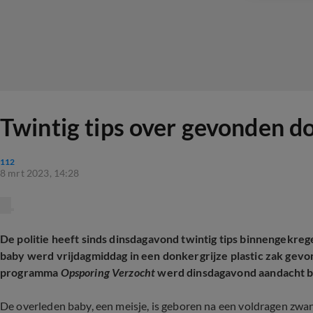
Twintig tips over gevonden d
112
8 mrt 2023, 14:28
De politie heeft sinds dinsdagavond twintig tips binnengekre
baby werd vrijdagmiddag in een donkergrijze plastic zak gevon
programma
Opsporing Verzocht
werd dinsdagavond aandacht b
De overleden baby, een meisje, is geboren na een voldragen zwan