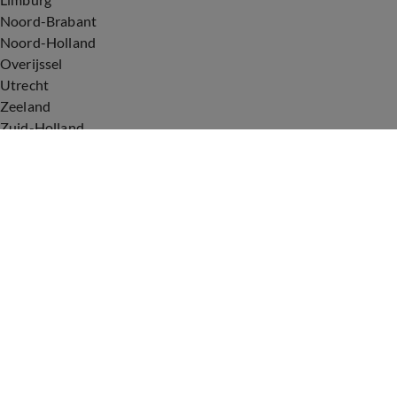
Noord-Brabant
Noord-Holland
Overijssel
Utrecht
Zeeland
Zuid-Holland
Voorwaarden
Over ons
Privacyverklaring
Gebruiksvoorwaarden
Cookieverklaring
Digitale diensten
Cookie instellingen
Upod & Talpa Network
Adverteren
Vacatures
Publieksservice
Tip de redactie