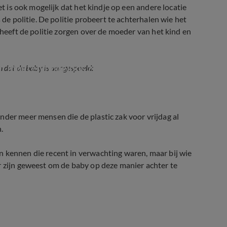
et is ook mogelijk dat het kindje op een andere locatie
 de politie. De politie probeert te achterhalen wie het
 heeft de politie zorgen over de moeder van het kind en
 moeten hopeloos zijn geweest'
 dat de baby is aangespoeld:
der meer mensen die de plastic zak voor vrijdag al
.
n kennen die recent in verwachting waren, maar bij wie
r zijn geweest om de baby op deze manier achter te