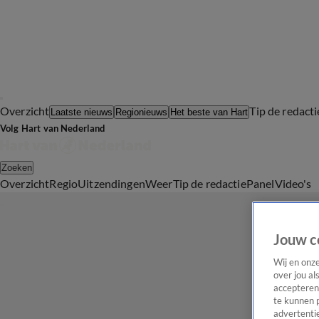
Overzicht
Tip de redacti
Laatste nieuws
Regionieuws
Het beste van Hart
Volg Hart van Nederland
Zoeken
Overzicht
Regio
Uitzendingen
Weer
Tip de redactie
Panel
Video's
Jouw c
Wij en onz
over jou al
accepteren
te kunnen 
advertentie