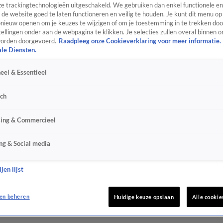
e trackingtechnologieën uitgeschakeld. We gebruiken dan enkel functionele en
de website goed te laten functioneren en veilig te houden. Je kunt dit menu op
ieuw openen om je keuzes te wijzigen of om je toestemming in te trekken door
ellingen onder aan de webpagina te klikken. Je selecties zullen overal binnen o
orden doorgevoerd.
Raadpleeg onze Cookieverklaring voor meer informatie.
ale Diensten.
eel & Essentieel
sch
sing & Commercieel
ng & Social media
jen lijst
en beheren
Huidige keuze opslaan
Alle cookie