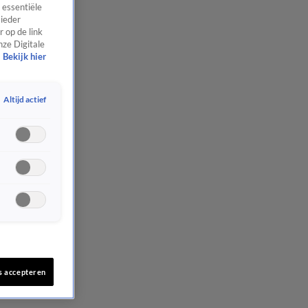
 essentiële
 ieder
 op de link
nze Digitale
Bekijk hier
Altijd actief
s accepteren