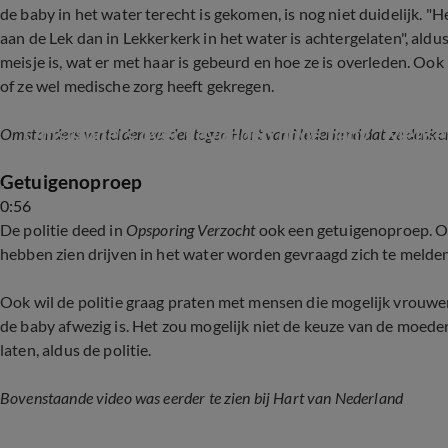
de baby in het water terecht is gekomen, is nog niet duidelijk. "H
aan de Lek dan in Lekkerkerk in het water is achtergelaten", aldus
meisje is, wat er met haar is gebeurd en hoe ze is overleden. Ook
of ze wel medische zorg heeft gekregen.
Omstanders over gevonden dode baby: 'Mensen
Omstanders vertelden eerder tegen Hart van Nederland dat ze denken
Getuigenoproep
0:56
De politie deed in
Opsporing Verzocht
ook een getuigenoproep. On
hebben zien drijven in het water worden gevraagd zich te melden
Ook wil de politie graag praten met mensen die mogelijk vrouwe
de baby afwezig is. Het zou mogelijk niet de keuze van de moede
laten, aldus de politie.
Bovenstaande video was eerder te zien bij Hart van Nederland