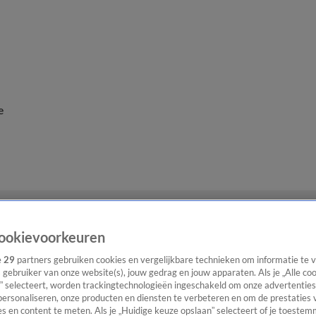
e
ookievoorkeuren
e
29
partners gebruiken cookies en vergelijkbare technieken om informatie te
s gebruiker van onze website(s), jouw gedrag en jouw apparaten. Als je „Alle co
” selecteert, worden trackingtechnologieën ingeschakeld om onze advertenties
personaliseren, onze producten en diensten te verbeteren en om de prestaties 
s en content te meten. Als je „Huidige keuze opslaan” selecteert of je toestemm