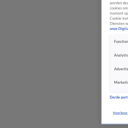
worden dez
cookies om 
moment opn
Cookie-inst
Diensten w
onze Digit
Function
Analyti
Adverti
Marketi
Derde parti
Voorkeur