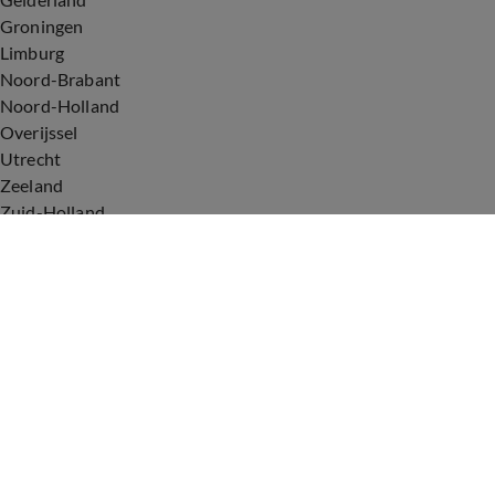
Groningen
Limburg
Noord-Brabant
Noord-Holland
Overijssel
Utrecht
Zeeland
Zuid-Holland
Voorwaarden
Over ons
Privacyverklaring
Gebruiksvoorwaarden
Cookieverklaring
Digitale diensten
Cookie instellingen
Upod & Talpa Network
Adverteren
Vacatures