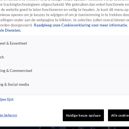
e trackingtechnologieën uitgeschakeld. We gebruiken dan enkel functionele en
de website goed te laten functioneren en veilig te houden. Je kunt dit menu op
ieuw openen om je keuzes te wijzigen of om je toestemming in te trekken door
ellingen onder aan de webpagina te klikken. Je selecties zullen overal binnen o
orden doorgevoerd.
Raadpleeg onze Cookieverklaring voor meer informatie.
ale Diensten.
eel & Essentieel
sch
sing & Commercieel
ng & Social media
jen lijst
en beheren
Huidige keuze opslaan
Alle cookie