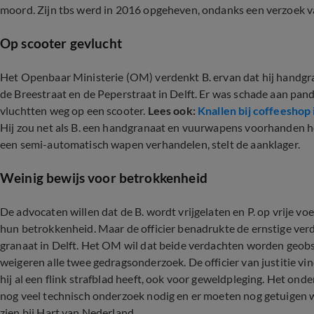
moord. Zijn tbs werd in 2016 opgeheven, ondanks een verzoek v
Op scooter gevlucht
Het Openbaar Ministerie (OM) verdenkt B. ervan dat hij handgran
de Breestraat en de Peperstraat in Delft. Er was schade aan pa
vluchtten weg op een scooter.
Lees ook:
Knallen bij coffeeshop 
Hij zou net als B. een handgranaat en vuurwapens voorhanden he
een semi-automatisch wapen verhandelen, stelt de aanklager.
Weinig bewijs voor betrokkenheid
De advocaten willen dat de B. wordt vrijgelaten en P. op vrije voe
hun betrokkenheid. Maar de officier benadrukte de ernstige ver
granaat in Delft. Het OM wil dat beide verdachten worden geob
weigeren alle twee gedragsonderzoek. De officier van justitie vind
hij al een flink strafblad heeft, ook voor geweldpleging. Het ond
nog veel technisch onderzoek nodig en er moeten nog getuigen
zien bij Hart van Nederland