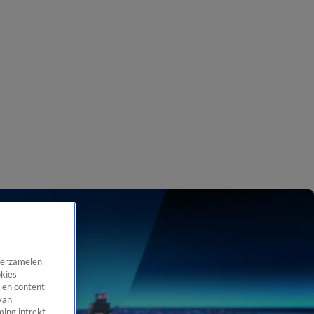
 verzamelen
okies
 en content
van
ing intrekt,