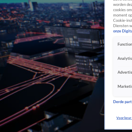
worden dez
cookies om 
moment opn
Cookie-inst
Diensten w
onze Digit
Function
Analyti
Adverti
Marketi
Derde parti
Voorkeur