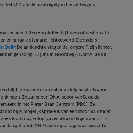
an het OM om de maatregel juist te verlengen.
aten heeft laten ontploffen bij twee coffeeshops, in
nden en er raakte iemand lichtgewond. De daders
in Delft
De aanklachten tegen de jongere P. zijn lichter.
bben gehad op 12 juni, in Noordwijk. Ook wilde hij
ten blijft. Ze wezen erop dat er weinig bewijs is voor
denkingen. Zo zat er een DNA-spoor van B. op de
serveerd in het Pieter Baan Centrum (PBC). Ze
t dat bij P. mogelijk sprake is van een stoornis, omdat
erzoek loopt nog volop, gaven de aanklagers aan. Er is
 worden gehoord. ANP Deze reportage was eerder te