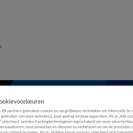
e
ookievoorkeuren
e
29
partners gebruiken cookies en vergelijkbare technieken om informatie te
s gebruiker van onze website(s), jouw gedrag en jouw apparaten. Als je „Alle co
” selecteert, worden trackingtechnologieën ingeschakeld om onze advertenties
personaliseren, onze producten en diensten te verbeteren en om de prestaties 
s en content te meten. Als je „Huidige keuze opslaan” selecteert of je toestemm