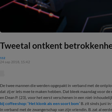
Tweetal ontkent betrokkenhe
112
24 sep 2018, 15:42
De twee mannen die werden opgepakt in verband met de ontplof
dat zij er iets mee te maken hebben. Dat bleek maandag voor de
en Dean P. (23), voor het eerst verschenen in een niet-inhoudelijk
bij coffeeshop: ‘Het klonk als een soort bom’
B. zit sinds juni i
in verband met de zwangerschap van zijn vriendin. B. zat al eerde