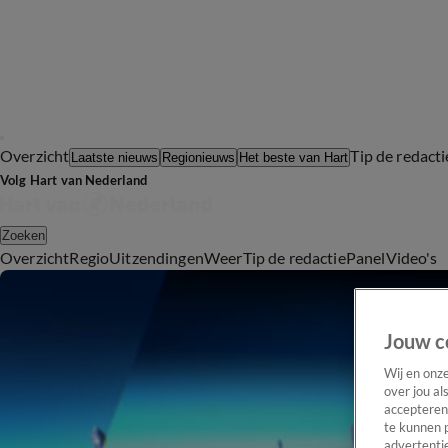
Overzicht
Tip de redacti
Laatste nieuws
Regionieuws
Het beste van Hart
Volg Hart van Nederland
Zoeken
Overzicht
Regio
Uitzendingen
Weer
Tip de redactie
Panel
Video's
Jouw c
Wij en onz
over jou al
accepteren
te kunnen 
advertentie