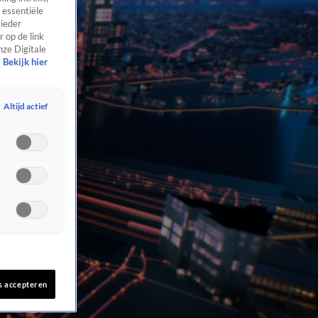
 essentiële
 ieder
 op de link
nze Digitale
Bekijk hier
Altijd actief
s accepteren