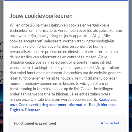
Jouw cookievoorkeuren
Wij en onze
28
partners gebruiken cookies en vergelijkbare
technieken om informatie te verzamelen over jou als gebruiker van
onze website(s), jouw gedrag en jouw apparaten. Als je „Alle
cookies accepteren” selecteert, worden trackingtechnologieën
Overzicht
Tip de
Laatste nieuws
Regionieuws
Het beste van Hart
ingeschakeld om onze advertenties en content te kunnen
redactie
personaliseren, onze producten en diensten te verbeteren en om
de prestaties van advertenties en content te meten. Als je
Volg Hart van Nederland
„Huidige keuze opslaan” selecteert of je toestemming intrekt,
worden deze trackingtechnologieën uitgeschakeld. We gebruiken
dan enkel functionele en essentiële cookies om de website goed te
Zoeken
laten functioneren en veilig te houden. Je kunt dit menu op ieder
Overzicht
Regio
Uitzendingen
Weer
Tip de redactie
Panel
Video's
moment opnieuw openen om je keuzes te wijzigen of om je
toestemming in te trekken door op de link Cookie-instellingen
onder aan de webpagina te klikken. Je selecties zullen overal
binnen onze Digitale Diensten worden doorgevoerd.
Raadpleeg
onze Cookieverklaring voor meer informatie.
Bekijk hier onze
Digitale Diensten.
Altijd actief
Functioneel & Essentieel