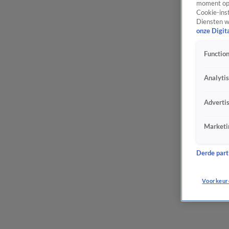
moment opn
Cookie-inst
Diensten w
onze Digit
Function
Analyti
Adverti
Marketi
Derde parti
Voorkeur