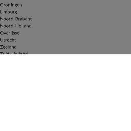
Groningen
Limburg
Noord-Brabant
Noord-Holland
Overijssel
Utrecht
Zeeland
Zuid-Holland
Voorwaarden
Over ons
Privacyverklaring
Gebruiksvoorwaarden
Cookieverklaring
Digitale diensten
Cookie instellingen
Upod & Talpa Network
Adverteren
Vacatures
Publieksservice