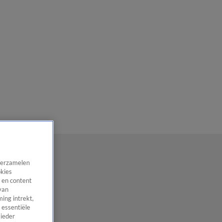
 verzamelen
okies
 en content
van
ing intrekt,
 essentiële
 ieder