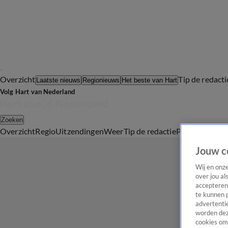
Overzicht
Tip de redacti
Laatste nieuws
Regionieuws
Het beste van Hart
Volg Hart van Nederland
Zoeken
Overzicht
Regio
Uitzendingen
Weer
Tip de redactie
Panel
Video's
Jouw c
Wij en onz
over jou al
accepteren
te kunnen 
advertentie
worden dez
cookies om 