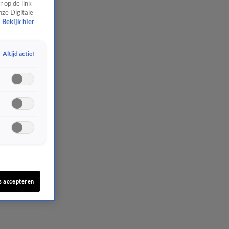
 op de link
nze Digitale
Bekijk hier
Altijd actief
s accepteren