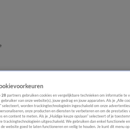
e
ookievoorkeuren
e
28
partners gebruiken cookies en vergelijkbare technieken om informatie te
s gebruiker van onze website(s), jouw gedrag en jouw apparaten. Als je „Alle co
” selecteert, worden trackingtechnologieën ingeschakeld om onze advertenties
personaliseren, onze producten en diensten te verbeteren en om de prestaties 
s en content te meten. Als je „Huidige keuze opslaan” selecteert of je toestemm
e trackingtechnologieën uitgeschakeld. We gebruiken dan enkel functionele en
de website goed te laten functioneren en veilig te houden. Je kunt dit menu op