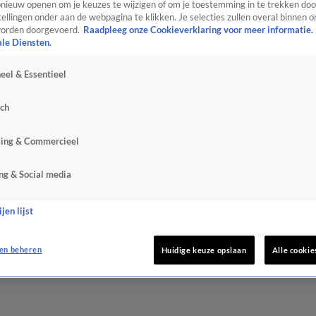
ieuw openen om je keuzes te wijzigen of om je toestemming in te trekken door
ellingen onder aan de webpagina te klikken. Je selecties zullen overal binnen o
orden doorgevoerd.
Raadpleeg onze Cookieverklaring voor meer informatie.
ale Diensten.
eel & Essentieel
sch
sing & Commercieel
ng & Social media
jen lijst
en beheren
Huidige keuze opslaan
Alle cookie