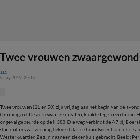
Twee vrouwen zwaargewond d
112
9 aug 2019, 20:15
Twee vrouwen (21 en 50) zijn vrijdag aan het begin van de avo
(Groningen). De auto waar ze in zaten, knalde tegen een boom. H
ongeval gebeurde op de N388. Die weg verbindt de A7 bij Boera
slachtoffers zat zodanig bekneld dat de brandweer haar uit de
Westerkwartier. Ze zijn naar een ziekenhuis gebracht. Beeld: P