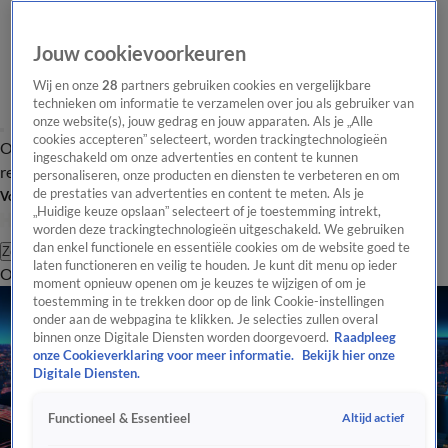
Jouw cookievoorkeuren
Wij en onze
28
partners gebruiken cookies en vergelijkbare
technieken om informatie te verzamelen over jou als gebruiker van
onze website(s), jouw gedrag en jouw apparaten. Als je „Alle
cookies accepteren” selecteert, worden trackingtechnologieën
Overzicht
Tip de
Laatste nieuws
Regionieuws
Het beste van Hart
ingeschakeld om onze advertenties en content te kunnen
redactie
personaliseren, onze producten en diensten te verbeteren en om
de prestaties van advertenties en content te meten. Als je
Volg Hart van Nederland
„Huidige keuze opslaan” selecteert of je toestemming intrekt,
worden deze trackingtechnologieën uitgeschakeld. We gebruiken
dan enkel functionele en essentiële cookies om de website goed te
Zoeken
laten functioneren en veilig te houden. Je kunt dit menu op ieder
Overzicht
Regio
Uitzendingen
Weer
Tip de redactie
Panel
Video's
moment opnieuw openen om je keuzes te wijzigen of om je
toestemming in te trekken door op de link Cookie-instellingen
onder aan de webpagina te klikken. Je selecties zullen overal
binnen onze Digitale Diensten worden doorgevoerd.
Raadpleeg
onze Cookieverklaring voor meer informatie.
Bekijk hier onze
Digitale Diensten.
Altijd actief
Functioneel & Essentieel