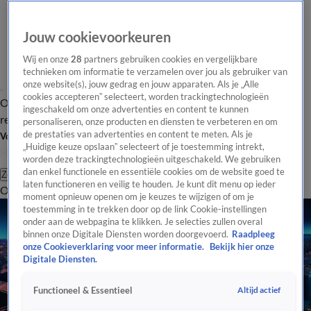
Jouw cookievoorkeuren
Wij en onze
28
partners gebruiken cookies en vergelijkbare
technieken om informatie te verzamelen over jou als gebruiker van
onze website(s), jouw gedrag en jouw apparaten. Als je „Alle
cookies accepteren” selecteert, worden trackingtechnologieën
Overzicht
Tip de
Laatste nieuws
Regionieuws
Het beste van Hart
ingeschakeld om onze advertenties en content te kunnen
redactie
personaliseren, onze producten en diensten te verbeteren en om
de prestaties van advertenties en content te meten. Als je
Volg Hart van Nederland
„Huidige keuze opslaan” selecteert of je toestemming intrekt,
worden deze trackingtechnologieën uitgeschakeld. We gebruiken
dan enkel functionele en essentiële cookies om de website goed te
Zoeken
laten functioneren en veilig te houden. Je kunt dit menu op ieder
Overzicht
Regio
Uitzendingen
Weer
Tip de redactie
Panel
Video's
moment opnieuw openen om je keuzes te wijzigen of om je
toestemming in te trekken door op de link Cookie-instellingen
onder aan de webpagina te klikken. Je selecties zullen overal
binnen onze Digitale Diensten worden doorgevoerd.
Raadpleeg
onze Cookieverklaring voor meer informatie.
Bekijk hier onze
Digitale Diensten.
Altijd actief
Functioneel & Essentieel