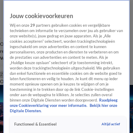
Jouw cookievoorkeuren
Wij en onze
29
partners gebruiken cookies en vergelijkbare
technieken om informatie te verzamelen over jou als gebruiker van
onze website(s), jouw gedrag en jouw apparaten. Als je „Alle
cookies accepteren” selecteert, worden trackingtechnologieën
Overzicht
Tip de
Laatste nieuws
Regionieuws
Het beste van Hart
ingeschakeld om onze advertenties en content te kunnen
redactie
personaliseren, onze producten en diensten te verbeteren en om
de prestaties van advertenties en content te meten. Als je
Volg Hart van Nederland
„Huidige keuze opslaan” selecteert of je toestemming intrekt,
worden deze trackingtechnologieën uitgeschakeld. We gebruiken
dan enkel functionele en essentiële cookies om de website goed te
Zoeken
laten functioneren en veilig te houden. Je kunt dit menu op ieder
Overzicht
Regio
Uitzendingen
Weer
Tip de redactie
Panel
Video's
moment opnieuw openen om je keuzes te wijzigen of om je
toestemming in te trekken door op de link Cookie-instellingen
onder aan de webpagina te klikken. Je selecties zullen overal
binnen onze Digitale Diensten worden doorgevoerd.
Raadpleeg
onze Cookieverklaring voor meer informatie.
Bekijk hier onze
Digitale Diensten.
Altijd actief
Functioneel & Essentieel