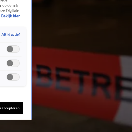
 ieder
 op de link
nze Digitale
Bekijk hier
Altijd actief
s accepteren