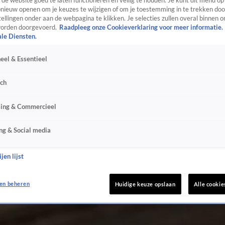
de website goed te laten functioneren en veilig te houden. Je kunt dit menu op
ieuw openen om je keuzes te wijzigen of om je toestemming in te trekken door
ellingen onder aan de webpagina te klikken. Je selecties zullen overal binnen o
orden doorgevoerd.
Raadpleeg onze Cookieverklaring voor meer informatie.
ale Diensten.
eel & Essentieel
sch
sing & Commercieel
ng & Social media
jen lijst
en beheren
Huidige keuze opslaan
Alle cookie