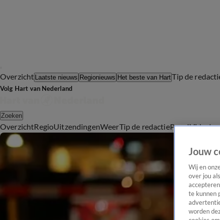
Overzicht
Tip de redacti
Laatste nieuws
Regionieuws
Het beste van Hart
Volg Hart van Nederland
Zoeken
Overzicht
Regio
Uitzendingen
Weer
Tip de redactie
Panel
Video's
Jouw c
Wij en onz
over jou al
accepteren
te kunnen 
advertentie
worden dez