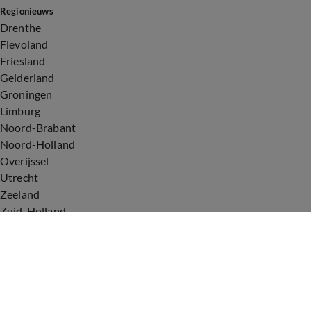
Regionieuws
Drenthe
Flevoland
Friesland
Gelderland
Groningen
Limburg
Noord-Brabant
Noord-Holland
Overijssel
Utrecht
Zeeland
Zuid-Holland
Voorwaarden
Over ons
Privacyverklaring
Gebruiksvoorwaarden
Cookieverklaring
Digitale diensten