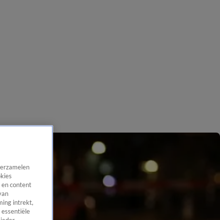
 verzamelen
okies
 en content
van
ing intrekt,
 essentiële