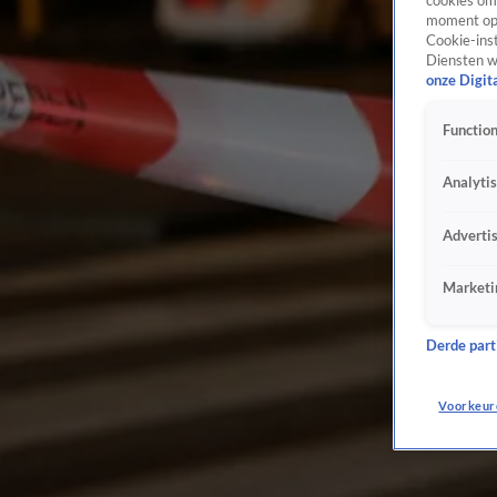
cookies om 
moment opn
Cookie-inst
Diensten w
onze Digit
Function
Analyti
Adverti
Marketi
Derde parti
Voorkeur