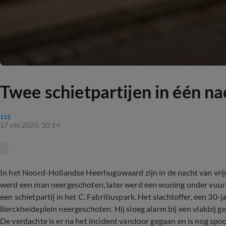
Twee schietpartijen in één n
112
17 okt 2020, 10:14
In het Noord-Hollandse Heerhugowaard zijn in de nacht van vrij
werd een man neergeschoten, later werd een woning onder vuu
een schietpartij in het C. Fabritiuspark. Het slachtoffer, een 30
Berckheideplein neergeschoten. Hij sloeg alarm bij een vlakbij g
De verdachte is er na het incident vandoor gegaan en is nog spoo