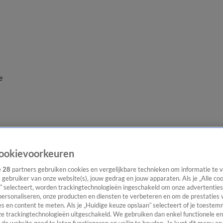
e
ookievoorkeuren
e
28
partners gebruiken cookies en vergelijkbare technieken om informatie te
s gebruiker van onze website(s), jouw gedrag en jouw apparaten. Als je „Alle co
” selecteert, worden trackingtechnologieën ingeschakeld om onze advertenties
personaliseren, onze producten en diensten te verbeteren en om de prestaties 
s en content te meten. Als je „Huidige keuze opslaan” selecteert of je toestemm
e trackingtechnologieën uitgeschakeld. We gebruiken dan enkel functionele en