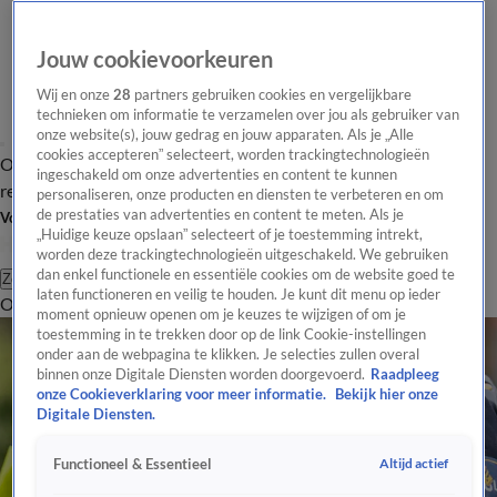
Jouw cookievoorkeuren
Wij en onze
28
partners gebruiken cookies en vergelijkbare
technieken om informatie te verzamelen over jou als gebruiker van
onze website(s), jouw gedrag en jouw apparaten. Als je „Alle
cookies accepteren” selecteert, worden trackingtechnologieën
Overzicht
Tip de
Laatste nieuws
Regionieuws
Het beste van Hart
ingeschakeld om onze advertenties en content te kunnen
redactie
personaliseren, onze producten en diensten te verbeteren en om
de prestaties van advertenties en content te meten. Als je
Volg Hart van Nederland
„Huidige keuze opslaan” selecteert of je toestemming intrekt,
worden deze trackingtechnologieën uitgeschakeld. We gebruiken
dan enkel functionele en essentiële cookies om de website goed te
Zoeken
laten functioneren en veilig te houden. Je kunt dit menu op ieder
Overzicht
Regio
Uitzendingen
Weer
Tip de redactie
Panel
Video's
moment opnieuw openen om je keuzes te wijzigen of om je
toestemming in te trekken door op de link Cookie-instellingen
onder aan de webpagina te klikken. Je selecties zullen overal
binnen onze Digitale Diensten worden doorgevoerd.
Raadpleeg
onze Cookieverklaring voor meer informatie.
Bekijk hier onze
Digitale Diensten.
Altijd actief
Functioneel & Essentieel