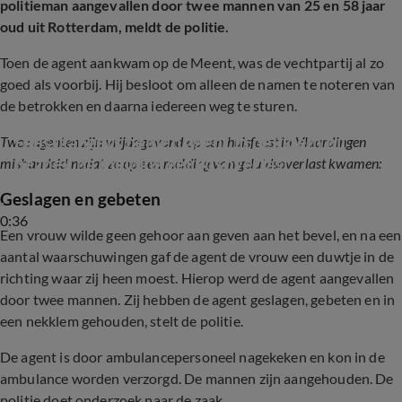
politieman aangevallen door twee mannen van 25 en 58 jaar
oud uit Rotterdam, meldt de politie.
Toen de agent aankwam op de Meent, was de vechtpartij al zo
goed als voorbij. Hij besloot om alleen de namen te noteren van
de betrokken en daarna iedereen weg te sturen.
Feestgangers nemen agent in nekklem bij 
Twee agenten zijn vrijdagavond op een huisfeest in Vlaardingen
bezoek na melding geluidsoverlast
mishandeld nadat ze op een melding van geluidsoverlast kwamen:
Geslagen en gebeten
0:36
Een vrouw wilde geen gehoor aan geven aan het bevel, en na een
aantal waarschuwingen gaf de agent de vrouw een duwtje in de
richting waar zij heen moest. Hierop werd de agent aangevallen
door twee mannen. Zij hebben de agent geslagen, gebeten en in
een nekklem gehouden, stelt de politie.
De agent is door ambulancepersoneel nagekeken en kon in de
ambulance worden verzorgd. De mannen zijn aangehouden. De
politie doet onderzoek naar de zaak.