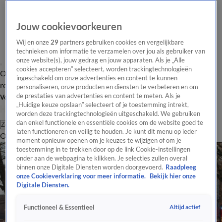
Jouw cookievoorkeuren
Wij en onze
29
partners gebruiken cookies en vergelijkbare
technieken om informatie te verzamelen over jou als gebruiker van
onze website(s), jouw gedrag en jouw apparaten. Als je „Alle
cookies accepteren” selecteert, worden trackingtechnologieën
Overzicht
Tip de
Laatste nieuws
Regionieuws
Het beste van Hart
ingeschakeld om onze advertenties en content te kunnen
redactie
personaliseren, onze producten en diensten te verbeteren en om
de prestaties van advertenties en content te meten. Als je
Volg Hart van Nederland
„Huidige keuze opslaan” selecteert of je toestemming intrekt,
worden deze trackingtechnologieën uitgeschakeld. We gebruiken
dan enkel functionele en essentiële cookies om de website goed te
Zoeken
laten functioneren en veilig te houden. Je kunt dit menu op ieder
Overzicht
Regio
Uitzendingen
Weer
Tip de redactie
Panel
Video's
moment opnieuw openen om je keuzes te wijzigen of om je
toestemming in te trekken door op de link Cookie-instellingen
onder aan de webpagina te klikken. Je selecties zullen overal
binnen onze Digitale Diensten worden doorgevoerd.
Raadpleeg
onze Cookieverklaring voor meer informatie.
Bekijk hier onze
Digitale Diensten.
Altijd actief
Functioneel & Essentieel