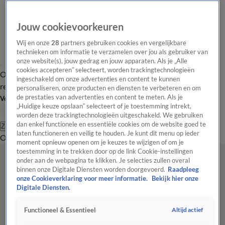
Jouw cookievoorkeuren
Wij en onze
28
partners gebruiken cookies en vergelijkbare
technieken om informatie te verzamelen over jou als gebruiker van
onze website(s), jouw gedrag en jouw apparaten. Als je „Alle
cookies accepteren” selecteert, worden trackingtechnologieën
Overzicht
Tip de
Laatste nieuws
Regionieuws
Het beste van Hart
ingeschakeld om onze advertenties en content te kunnen
redactie
personaliseren, onze producten en diensten te verbeteren en om
de prestaties van advertenties en content te meten. Als je
Volg Hart van Nederland
„Huidige keuze opslaan” selecteert of je toestemming intrekt,
worden deze trackingtechnologieën uitgeschakeld. We gebruiken
dan enkel functionele en essentiële cookies om de website goed te
Zoeken
laten functioneren en veilig te houden. Je kunt dit menu op ieder
Overzicht
Regio
Uitzendingen
Weer
Tip de redactie
Panel
Video's
moment opnieuw openen om je keuzes te wijzigen of om je
toestemming in te trekken door op de link Cookie-instellingen
onder aan de webpagina te klikken. Je selecties zullen overal
binnen onze Digitale Diensten worden doorgevoerd.
Raadpleeg
onze Cookieverklaring voor meer informatie.
Bekijk hier onze
Digitale Diensten.
Altijd actief
Functioneel & Essentieel