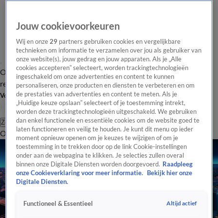
Jouw cookievoorkeuren
Wij en onze
29
partners gebruiken cookies en vergelijkbare
technieken om informatie te verzamelen over jou als gebruiker van
onze website(s), jouw gedrag en jouw apparaten. Als je „Alle
cookies accepteren” selecteert, worden trackingtechnologieën
Overzicht
Tip de
Laatste nieuws
Regionieuws
Het beste van Hart
ingeschakeld om onze advertenties en content te kunnen
redactie
personaliseren, onze producten en diensten te verbeteren en om
de prestaties van advertenties en content te meten. Als je
Volg Hart van Nederland
„Huidige keuze opslaan” selecteert of je toestemming intrekt,
worden deze trackingtechnologieën uitgeschakeld. We gebruiken
dan enkel functionele en essentiële cookies om de website goed te
Zoeken
laten functioneren en veilig te houden. Je kunt dit menu op ieder
Overzicht
Regio
Uitzendingen
Weer
Tip de redactie
Panel
Video's
moment opnieuw openen om je keuzes te wijzigen of om je
toestemming in te trekken door op de link Cookie-instellingen
onder aan de webpagina te klikken. Je selecties zullen overal
binnen onze Digitale Diensten worden doorgevoerd.
Raadpleeg
onze Cookieverklaring voor meer informatie.
Bekijk hier onze
Digitale Diensten.
Altijd actief
Functioneel & Essentieel