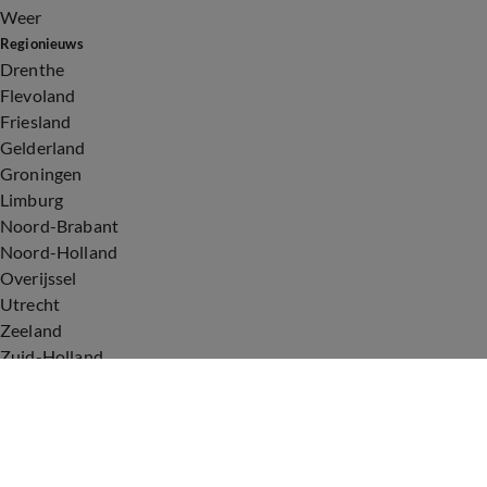
Weer
Regionieuws
Drenthe
Flevoland
Friesland
Gelderland
Groningen
Limburg
Noord-Brabant
Noord-Holland
Overijssel
Utrecht
Zeeland
Zuid-Holland
Voorwaarden
Over ons
Privacyverklaring
Gebruiksvoorwaarden
Cookieverklaring