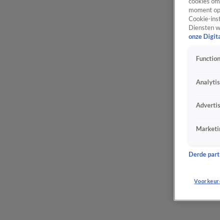
cookies om 
moment opn
Cookie-inst
Diensten w
onze Digit
Function
Analyti
Adverti
Marketi
Derde parti
Voorkeur