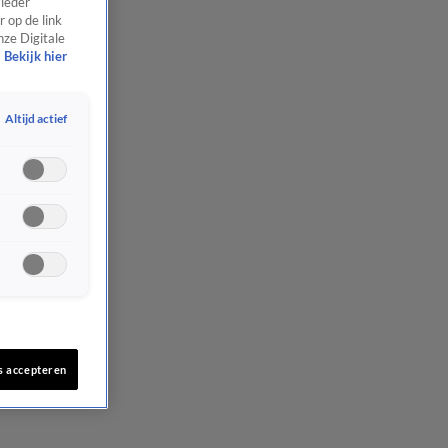
 ieder
 op de link
nze Digitale
Bekijk hier
Altijd actief
s accepteren