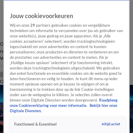
Jouw cookievoorkeuren
Wij en onze
29
partners gebruiken cookies en vergelijkbare
technieken om informatie te verzamelen over jou als gebruiker van
onze website(s), jouw gedrag en jouw apparaten. Als je „Alle
cookies accepteren” selecteert, worden trackingtechnologieën
Overzicht
Tip de
Laatste nieuws
Regionieuws
Het beste van Hart
ingeschakeld om onze advertenties en content te kunnen
redactie
personaliseren, onze producten en diensten te verbeteren en om
de prestaties van advertenties en content te meten. Als je
Volg Hart van Nederland
„Huidige keuze opslaan” selecteert of je toestemming intrekt,
worden deze trackingtechnologieën uitgeschakeld. We gebruiken
dan enkel functionele en essentiële cookies om de website goed te
Zoeken
laten functioneren en veilig te houden. Je kunt dit menu op ieder
Overzicht
Regio
Uitzendingen
Weer
Tip de redactie
Panel
Video's
moment opnieuw openen om je keuzes te wijzigen of om je
toestemming in te trekken door op de link Cookie-instellingen
onder aan de webpagina te klikken. Je selecties zullen overal
binnen onze Digitale Diensten worden doorgevoerd.
Raadpleeg
onze Cookieverklaring voor meer informatie.
Bekijk hier onze
Digitale Diensten.
Altijd actief
Functioneel & Essentieel