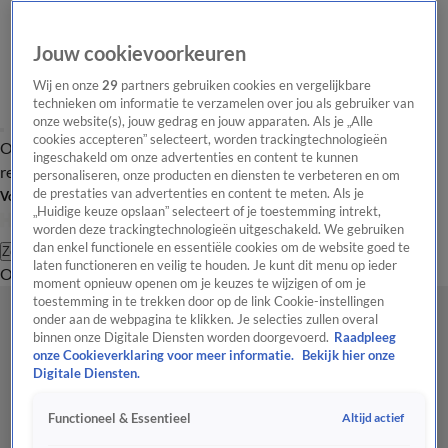
Jouw cookievoorkeuren
Wij en onze
29
partners gebruiken cookies en vergelijkbare
technieken om informatie te verzamelen over jou als gebruiker van
onze website(s), jouw gedrag en jouw apparaten. Als je „Alle
cookies accepteren” selecteert, worden trackingtechnologieën
Overzicht
Tip de
Laatste nieuws
Regionieuws
Het beste van Hart
ingeschakeld om onze advertenties en content te kunnen
redactie
personaliseren, onze producten en diensten te verbeteren en om
de prestaties van advertenties en content te meten. Als je
Volg Hart van Nederland
„Huidige keuze opslaan” selecteert of je toestemming intrekt,
worden deze trackingtechnologieën uitgeschakeld. We gebruiken
dan enkel functionele en essentiële cookies om de website goed te
Zoeken
laten functioneren en veilig te houden. Je kunt dit menu op ieder
Overzicht
Regio
Uitzendingen
Weer
Tip de redactie
Panel
Video's
moment opnieuw openen om je keuzes te wijzigen of om je
toestemming in te trekken door op de link Cookie-instellingen
onder aan de webpagina te klikken. Je selecties zullen overal
binnen onze Digitale Diensten worden doorgevoerd.
Raadpleeg
onze Cookieverklaring voor meer informatie.
Bekijk hier onze
Digitale Diensten.
Altijd actief
Functioneel & Essentieel