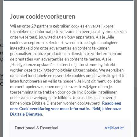
Jouw cookievoorkeuren
Wij en onze
29
partners gebruiken cookies en vergelijkbare
technieken om informatie te verzamelen over jou als gebruiker van
onze website(s), jouw gedrag en jouw apparaten. Als je „Alle
cookies accepteren” selecteert, worden trackingtechnologieën
Overzicht
Tip de
Laatste nieuws
Regionieuws
Het beste van Hart
ingeschakeld om onze advertenties en content te kunnen
redactie
personaliseren, onze producten en diensten te verbeteren en om
de prestaties van advertenties en content te meten. Als je
Volg Hart van Nederland
„Huidige keuze opslaan” selecteert of je toestemming intrekt,
worden deze trackingtechnologieën uitgeschakeld. We gebruiken
dan enkel functionele en essentiële cookies om de website goed te
Zoeken
laten functioneren en veilig te houden. Je kunt dit menu op ieder
Overzicht
Regio
Uitzendingen
Weer
Tip de redactie
Panel
Video's
moment opnieuw openen om je keuzes te wijzigen of om je
toestemming in te trekken door op de link Cookie-instellingen
onder aan de webpagina te klikken. Je selecties zullen overal
binnen onze Digitale Diensten worden doorgevoerd.
Raadpleeg
onze Cookieverklaring voor meer informatie.
Bekijk hier onze
Digitale Diensten.
Altijd actief
Functioneel & Essentieel