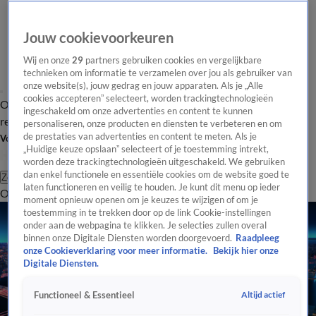
Jouw cookievoorkeuren
Wij en onze
29
partners gebruiken cookies en vergelijkbare
technieken om informatie te verzamelen over jou als gebruiker van
onze website(s), jouw gedrag en jouw apparaten. Als je „Alle
cookies accepteren” selecteert, worden trackingtechnologieën
Overzicht
Tip de
Laatste nieuws
Regionieuws
Het beste van Hart
ingeschakeld om onze advertenties en content te kunnen
redactie
personaliseren, onze producten en diensten te verbeteren en om
de prestaties van advertenties en content te meten. Als je
Volg Hart van Nederland
„Huidige keuze opslaan” selecteert of je toestemming intrekt,
worden deze trackingtechnologieën uitgeschakeld. We gebruiken
dan enkel functionele en essentiële cookies om de website goed te
Zoeken
laten functioneren en veilig te houden. Je kunt dit menu op ieder
Overzicht
Regio
Uitzendingen
Weer
Tip de redactie
Panel
Video's
moment opnieuw openen om je keuzes te wijzigen of om je
toestemming in te trekken door op de link Cookie-instellingen
onder aan de webpagina te klikken. Je selecties zullen overal
binnen onze Digitale Diensten worden doorgevoerd.
Raadpleeg
onze Cookieverklaring voor meer informatie.
Bekijk hier onze
Digitale Diensten.
Altijd actief
Functioneel & Essentieel