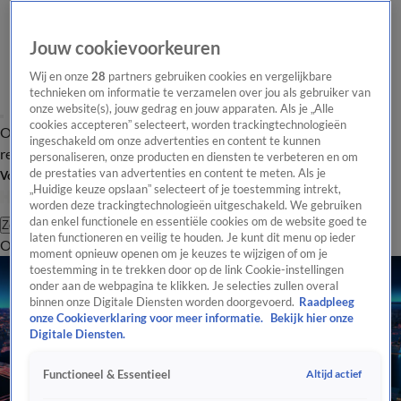
Jouw cookievoorkeuren
Wij en onze
28
partners gebruiken cookies en vergelijkbare
technieken om informatie te verzamelen over jou als gebruiker van
onze website(s), jouw gedrag en jouw apparaten. Als je „Alle
cookies accepteren” selecteert, worden trackingtechnologieën
Overzicht
Tip de
Laatste nieuws
Regionieuws
Het beste van Hart
ingeschakeld om onze advertenties en content te kunnen
redactie
personaliseren, onze producten en diensten te verbeteren en om
de prestaties van advertenties en content te meten. Als je
Volg Hart van Nederland
„Huidige keuze opslaan” selecteert of je toestemming intrekt,
worden deze trackingtechnologieën uitgeschakeld. We gebruiken
dan enkel functionele en essentiële cookies om de website goed te
Zoeken
laten functioneren en veilig te houden. Je kunt dit menu op ieder
Overzicht
Regio
Uitzendingen
Weer
Tip de redactie
Panel
Video's
moment opnieuw openen om je keuzes te wijzigen of om je
toestemming in te trekken door op de link Cookie-instellingen
onder aan de webpagina te klikken. Je selecties zullen overal
binnen onze Digitale Diensten worden doorgevoerd.
Raadpleeg
onze Cookieverklaring voor meer informatie.
Bekijk hier onze
Digitale Diensten.
Altijd actief
Functioneel & Essentieel