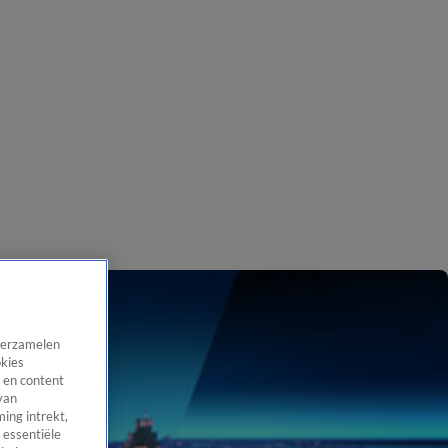
 verzamelen
okies
 en content
van
ing intrekt,
 essentiële