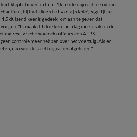
 had, klapte bovenop hem. "Ik rende mijn cabine uit om
auffeur, hij had alleen last van zijn knie", zegt Tjitze.
 4,5 duizend keer is gedeeld om aan te geven dat
tvoegen. "Ik maak dit drie keer per dag mee als ik op de
niet dat veel vrachtwagenchauffeurs een AEBS
geen controle meer hebben over het voertuig. Als er
en, dan was dit veel tragischer afgelopen."