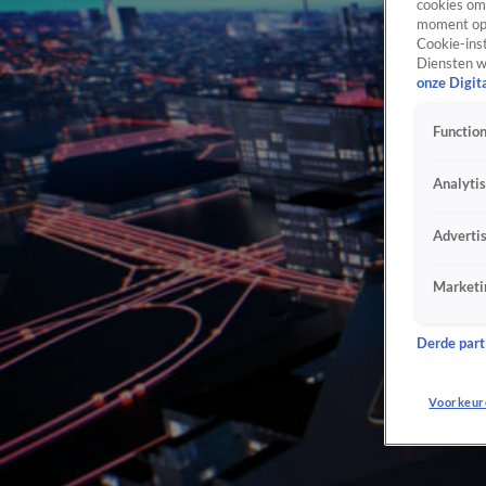
cookies om 
moment opn
Cookie-inst
Diensten w
onze Digit
Function
Analyti
Adverti
Marketi
Derde parti
Voorkeur