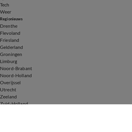
Tech
Weer
Regionieuws
Drenthe
Flevoland
Friesland
Gelderland
Groningen
Limburg
Noord-Brabant
Noord-Holland
Overijssel
Utrecht
Zeeland
Zuid-Holland
Voorwaarden
Over ons
Privacyverklaring
Gebruiksvoorwaarden