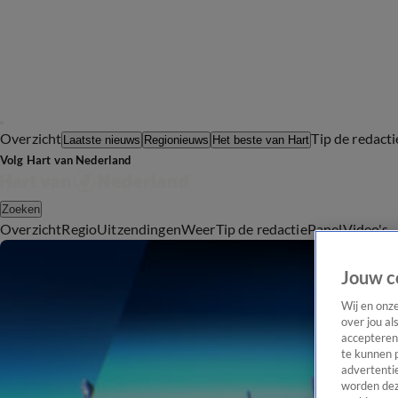
Overzicht
Tip de redacti
Laatste nieuws
Regionieuws
Het beste van Hart
Volg Hart van Nederland
Zoeken
Overzicht
Regio
Uitzendingen
Weer
Tip de redactie
Panel
Video's
Jouw c
Wij en onz
over jou al
accepteren
te kunnen 
advertentie
worden dez