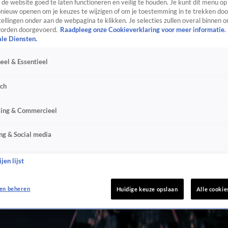
de website goed te laten functioneren en veilig te houden. Je kunt dit menu op
ieuw openen om je keuzes te wijzigen of om je toestemming in te trekken door
ellingen onder aan de webpagina te klikken. Je selecties zullen overal binnen o
orden doorgevoerd.
Raadpleeg onze Cookieverklaring voor meer informatie.
ale Diensten.
eel & Essentieel
sch
sing & Commercieel
ng & Social media
jen lijst
en beheren
Huidige keuze opslaan
Alle cookie