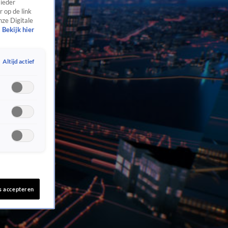
 ieder
 op de link
nze Digitale
Bekijk hier
Altijd actief
s accepteren