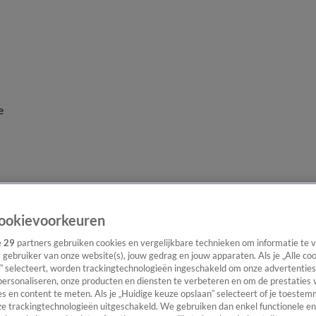
e
ookievoorkeuren
e
29
partners gebruiken cookies en vergelijkbare technieken om informatie te
s gebruiker van onze website(s), jouw gedrag en jouw apparaten. Als je „Alle co
” selecteert, worden trackingtechnologieën ingeschakeld om onze advertenties
personaliseren, onze producten en diensten te verbeteren en om de prestaties 
s en content te meten. Als je „Huidige keuze opslaan” selecteert of je toestemm
e trackingtechnologieën uitgeschakeld. We gebruiken dan enkel functionele en