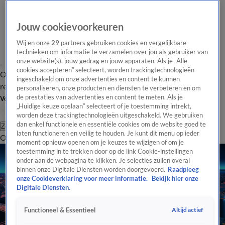
Jouw cookievoorkeuren
Wij en onze
29
partners gebruiken cookies en vergelijkbare
technieken om informatie te verzamelen over jou als gebruiker van
onze website(s), jouw gedrag en jouw apparaten. Als je „Alle
cookies accepteren” selecteert, worden trackingtechnologieën
Overzicht
Tip de
Laatste nieuws
Regionieuws
Het beste van Hart
ingeschakeld om onze advertenties en content te kunnen
redactie
personaliseren, onze producten en diensten te verbeteren en om
de prestaties van advertenties en content te meten. Als je
Volg Hart van Nederland
„Huidige keuze opslaan” selecteert of je toestemming intrekt,
worden deze trackingtechnologieën uitgeschakeld. We gebruiken
dan enkel functionele en essentiële cookies om de website goed te
Zoeken
laten functioneren en veilig te houden. Je kunt dit menu op ieder
Overzicht
Regio
Uitzendingen
Weer
Tip de redactie
Panel
Video's
moment opnieuw openen om je keuzes te wijzigen of om je
toestemming in te trekken door op de link Cookie-instellingen
onder aan de webpagina te klikken. Je selecties zullen overal
binnen onze Digitale Diensten worden doorgevoerd.
Raadpleeg
onze Cookieverklaring voor meer informatie.
Bekijk hier onze
Digitale Diensten.
Altijd actief
Functioneel & Essentieel