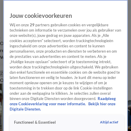
Jouw cookievoorkeuren
Wij en onze
29
partners gebruiken cookies en vergelijkbare
technieken om informatie te verzamelen over jou als gebruiker van
onze website(s), jouw gedrag en jouw apparaten. Als je „Alle
cookies accepteren” selecteert, worden trackingtechnologieën
Overzicht
Tip de
Laatste nieuws
Regionieuws
Het beste van Hart
ingeschakeld om onze advertenties en content te kunnen
redactie
personaliseren, onze producten en diensten te verbeteren en om
de prestaties van advertenties en content te meten. Als je
Volg Hart van Nederland
„Huidige keuze opslaan” selecteert of je toestemming intrekt,
worden deze trackingtechnologieën uitgeschakeld. We gebruiken
dan enkel functionele en essentiële cookies om de website goed te
Zoeken
laten functioneren en veilig te houden. Je kunt dit menu op ieder
Overzicht
Regio
Uitzendingen
Weer
Tip de redactie
Panel
Video's
moment opnieuw openen om je keuzes te wijzigen of om je
toestemming in te trekken door op de link Cookie-instellingen
onder aan de webpagina te klikken. Je selecties zullen overal
binnen onze Digitale Diensten worden doorgevoerd.
Raadpleeg
onze Cookieverklaring voor meer informatie.
Bekijk hier onze
Digitale Diensten.
Altijd actief
Functioneel & Essentieel