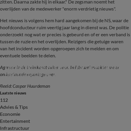
zitten. Daarna zakte hij in elkaar." De zegsman noemt het
overlijden van de medewerker "enorm verdrietig nieuws".
Het nieuws is volgens hem hard aangekomen bij de NS, waar de
hoofdconducteur ruim veertig jaar lang in dienst was. De politie
onderzoekt nog wat er precies is gebeurd en of er een verband is
tussen de ruzie en het overlijden. Reizigers die getuige waren
van het incident worden opgeroepen zich te melden en om
eventuele beelden te delen.
Onbegrip bij NS en conducteurs over blijvende 
Agressie in de trein komt vaker voor. In februari maakten we er
mondkapjesplicht in het ov
onderstaande reportage over.
Beeld: Caspar Huurdeman
1:51
Laatste nieuws
112
Advies & Tips
Economie
Entertainment
Infrastructuur