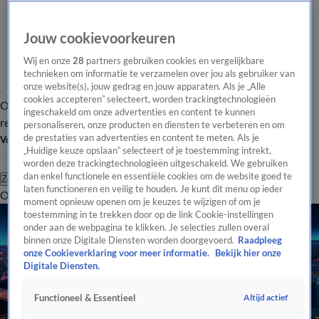
Jouw cookievoorkeuren
Wij en onze
28
partners gebruiken cookies en vergelijkbare
technieken om informatie te verzamelen over jou als gebruiker van
onze website(s), jouw gedrag en jouw apparaten. Als je „Alle
cookies accepteren” selecteert, worden trackingtechnologieën
Overzicht
Tip de
Laatste nieuws
Regionieuws
Het beste van Hart
ingeschakeld om onze advertenties en content te kunnen
redactie
personaliseren, onze producten en diensten te verbeteren en om
de prestaties van advertenties en content te meten. Als je
Volg Hart van Nederland
„Huidige keuze opslaan” selecteert of je toestemming intrekt,
worden deze trackingtechnologieën uitgeschakeld. We gebruiken
dan enkel functionele en essentiële cookies om de website goed te
Zoeken
laten functioneren en veilig te houden. Je kunt dit menu op ieder
Overzicht
Regio
Uitzendingen
Weer
Tip de redactie
Panel
Video's
moment opnieuw openen om je keuzes te wijzigen of om je
toestemming in te trekken door op de link Cookie-instellingen
onder aan de webpagina te klikken. Je selecties zullen overal
binnen onze Digitale Diensten worden doorgevoerd.
Raadpleeg
onze Cookieverklaring voor meer informatie.
Bekijk hier onze
Digitale Diensten.
Altijd actief
Functioneel & Essentieel