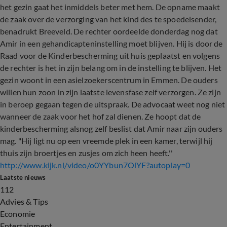
het gezin gaat het inmiddels beter met hem. De opname maakt
de zaak over de verzorging van het kind des te spoedeisender,
benadrukt Breeveld. De rechter oordeelde donderdag nog dat
Amir in een gehandicapteninstelling moet blijven. Hij is door de
Raad voor de Kinderbescherming uit huis geplaatst en volgens
de rechter is het in zijn belang om in de instelling te blijven. Het
gezin woont in een asielzoekerscentrum in Emmen. De ouders
willen hun zoon in zijn laatste levensfase zelf verzorgen. Ze zijn
in beroep gegaan tegen de uitspraak. De advocaat weet nog niet
wanneer de zaak voor het hof zal dienen. Ze hoopt dat de
kinderbescherming alsnog zelf beslist dat Amir naar zijn ouders
mag. "Hij ligt nu op een vreemde plek in een kamer, terwijl hij
thuis zijn broertjes en zusjes om zich heen heeft.''
http://www.kijk.nl/video/o0YYbun7OlYF?autoplay=0
Laatste nieuws
112
Advies & Tips
Economie
Entertainment