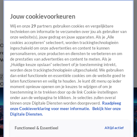
Jouw cookievoorkeuren
Wij en onze
29
partners gebruiken cookies en vergelijkbare
technieken om informatie te verzamelen over jou als gebruiker van
onze website(s), jouw gedrag en jouw apparaten. Als je „Alle
cookies accepteren” selecteert, worden trackingtechnologieën
Overzicht
Tip de
Laatste nieuws
Regionieuws
Het beste van Hart
ingeschakeld om onze advertenties en content te kunnen
redactie
personaliseren, onze producten en diensten te verbeteren en om
de prestaties van advertenties en content te meten. Als je
Volg Hart van Nederland
„Huidige keuze opslaan” selecteert of je toestemming intrekt,
worden deze trackingtechnologieën uitgeschakeld. We gebruiken
dan enkel functionele en essentiële cookies om de website goed te
Zoeken
laten functioneren en veilig te houden. Je kunt dit menu op ieder
Overzicht
Regio
Uitzendingen
Weer
Tip de redactie
Panel
Video's
moment opnieuw openen om je keuzes te wijzigen of om je
toestemming in te trekken door op de link Cookie-instellingen
onder aan de webpagina te klikken. Je selecties zullen overal
binnen onze Digitale Diensten worden doorgevoerd.
Raadpleeg
onze Cookieverklaring voor meer informatie.
Bekijk hier onze
Digitale Diensten.
Altijd actief
Functioneel & Essentieel