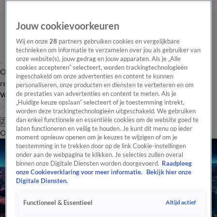
Jouw cookievoorkeuren
Wij en onze
28
partners gebruiken cookies en vergelijkbare
technieken om informatie te verzamelen over jou als gebruiker van
onze website(s), jouw gedrag en jouw apparaten. Als je „Alle
cookies accepteren” selecteert, worden trackingtechnologieën
Overzicht
Tip de
Laatste nieuws
Regionieuws
Het beste van Hart
ingeschakeld om onze advertenties en content te kunnen
redactie
personaliseren, onze producten en diensten te verbeteren en om
de prestaties van advertenties en content te meten. Als je
Volg Hart van Nederland
„Huidige keuze opslaan” selecteert of je toestemming intrekt,
worden deze trackingtechnologieën uitgeschakeld. We gebruiken
dan enkel functionele en essentiële cookies om de website goed te
Zoeken
laten functioneren en veilig te houden. Je kunt dit menu op ieder
Overzicht
Regio
Uitzendingen
Weer
Tip de redactie
Panel
Video's
moment opnieuw openen om je keuzes te wijzigen of om je
toestemming in te trekken door op de link Cookie-instellingen
onder aan de webpagina te klikken. Je selecties zullen overal
binnen onze Digitale Diensten worden doorgevoerd.
Raadpleeg
onze Cookieverklaring voor meer informatie.
Bekijk hier onze
Digitale Diensten.
Altijd actief
Functioneel & Essentieel