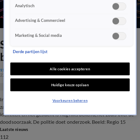
Analytisch
Advertising & Commercieel
Marketing & Social media
Stoffelijk overschot in
Derde partijen lijst
bosschages bij Rijswijk
Alle cookies accepteren
112
22 juli 2017, 09:23
Huidige keuze opslaan
In de bosjes bij het Hoekpolderpark in Rijswijk is
Voorkeuren beheren
zaterdagochtend een stoffelijk overschot gevonden. Over de
identiteit en het geslacht is nog niks bekend, net zoals over de
doodsoorzaak. De politie doet onderzoek. Beeld: Regio 15
Laatste nieuws
112