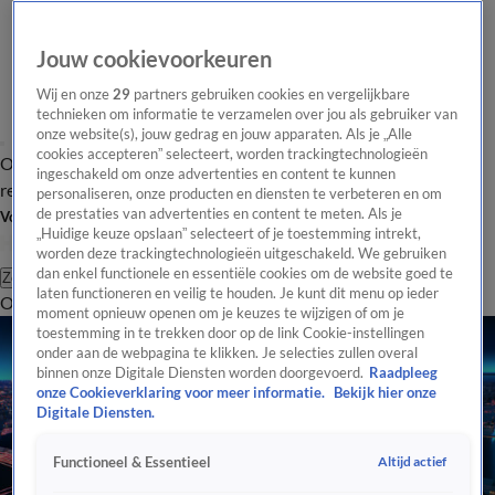
Jouw cookievoorkeuren
Wij en onze
29
partners gebruiken cookies en vergelijkbare
technieken om informatie te verzamelen over jou als gebruiker van
onze website(s), jouw gedrag en jouw apparaten. Als je „Alle
cookies accepteren” selecteert, worden trackingtechnologieën
Overzicht
Tip de
Laatste nieuws
Regionieuws
Het beste van Hart
ingeschakeld om onze advertenties en content te kunnen
redactie
personaliseren, onze producten en diensten te verbeteren en om
de prestaties van advertenties en content te meten. Als je
Volg Hart van Nederland
„Huidige keuze opslaan” selecteert of je toestemming intrekt,
worden deze trackingtechnologieën uitgeschakeld. We gebruiken
dan enkel functionele en essentiële cookies om de website goed te
Zoeken
laten functioneren en veilig te houden. Je kunt dit menu op ieder
Overzicht
Regio
Uitzendingen
Weer
Tip de redactie
Panel
Video's
moment opnieuw openen om je keuzes te wijzigen of om je
toestemming in te trekken door op de link Cookie-instellingen
onder aan de webpagina te klikken. Je selecties zullen overal
binnen onze Digitale Diensten worden doorgevoerd.
Raadpleeg
onze Cookieverklaring voor meer informatie.
Bekijk hier onze
Digitale Diensten.
Altijd actief
Functioneel & Essentieel