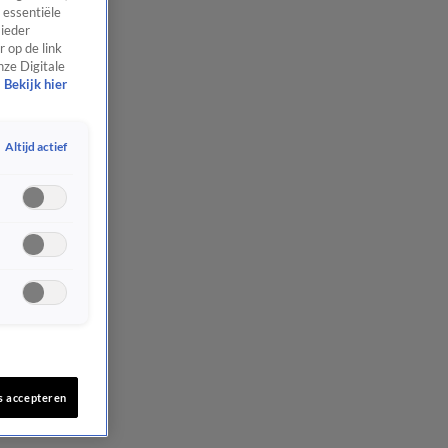
 essentiële
 ieder
 op de link
nze Digitale
Bekijk hier
Altijd actief
s accepteren