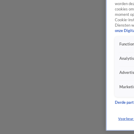
worden dez
cookies om 
moment opn
Cookie-inst
Diensten w
onze Digit
Function
Analyti
Adverti
Marketi
Derde parti
Voorkeur