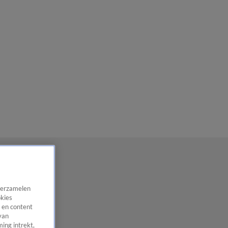
 verzamelen
okies
 en content
van
ing intrekt,