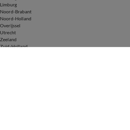
Limburg
Noord-Brabant
Noord-Holland
Overijssel
Utrecht
Zeeland
Zuid-Holland
Voorwaarden
Over ons
Privacyverklaring
Gebruiksvoorwaarden
Cookieverklaring
Digitale diensten
Cookie instellingen
Upod & Talpa Network
Adverteren
Vacatures
Publieksservice
Tip de redactie