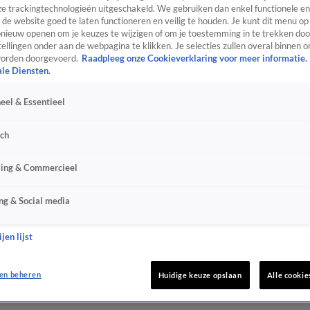
e trackingtechnologieën uitgeschakeld. We gebruiken dan enkel functionele en
de website goed te laten functioneren en veilig te houden. Je kunt dit menu op
ieuw openen om je keuzes te wijzigen of om je toestemming in te trekken door
ellingen onder aan de webpagina te klikken. Je selecties zullen overal binnen o
orden doorgevoerd.
Raadpleeg onze Cookieverklaring voor meer informatie.
ale Diensten.
eel & Essentieel
sch
sing & Commercieel
ng & Social media
jen lijst
en beheren
Huidige keuze opslaan
Alle cookie