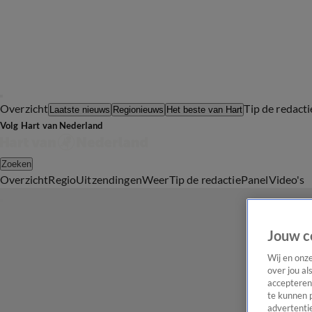
Overzicht
Tip de redacti
Laatste nieuws
Regionieuws
Het beste van Hart
Volg Hart van Nederland
Zoeken
Overzicht
Regio
Uitzendingen
Weer
Tip de redactie
Panel
Video's
Jouw c
Wij en onz
over jou al
accepteren
te kunnen 
advertentie