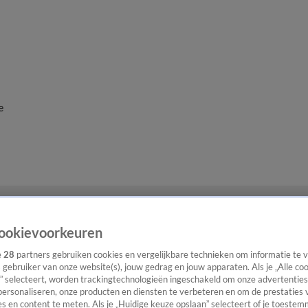
e
ookievoorkeuren
e
28
partners gebruiken cookies en vergelijkbare technieken om informatie te
s gebruiker van onze website(s), jouw gedrag en jouw apparaten. Als je „Alle co
” selecteert, worden trackingtechnologieën ingeschakeld om onze advertenties
personaliseren, onze producten en diensten te verbeteren en om de prestaties 
s en content te meten. Als je „Huidige keuze opslaan” selecteert of je toestemm