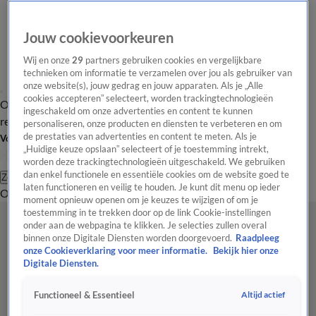
Jouw cookievoorkeuren
Wij en onze
29
partners gebruiken cookies en vergelijkbare
technieken om informatie te verzamelen over jou als gebruiker van
onze website(s), jouw gedrag en jouw apparaten. Als je „Alle
cookies accepteren” selecteert, worden trackingtechnologieën
Overzicht
Tip de
Laatste nieuws
Regionieuws
Het beste van Hart
ingeschakeld om onze advertenties en content te kunnen
redactie
personaliseren, onze producten en diensten te verbeteren en om
de prestaties van advertenties en content te meten. Als je
Volg Hart van Nederland
„Huidige keuze opslaan” selecteert of je toestemming intrekt,
worden deze trackingtechnologieën uitgeschakeld. We gebruiken
dan enkel functionele en essentiële cookies om de website goed te
Zoeken
laten functioneren en veilig te houden. Je kunt dit menu op ieder
Overzicht
Regio
Uitzendingen
Weer
Tip de redactie
Panel
Video's
moment opnieuw openen om je keuzes te wijzigen of om je
toestemming in te trekken door op de link Cookie-instellingen
onder aan de webpagina te klikken. Je selecties zullen overal
binnen onze Digitale Diensten worden doorgevoerd.
Raadpleeg
onze Cookieverklaring voor meer informatie.
Bekijk hier onze
Digitale Diensten.
Altijd actief
Functioneel & Essentieel