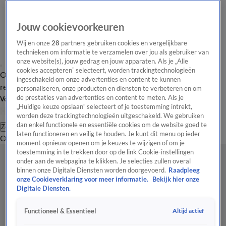
Jouw cookievoorkeuren
Wij en onze
28
partners gebruiken cookies en vergelijkbare
technieken om informatie te verzamelen over jou als gebruiker van
onze website(s), jouw gedrag en jouw apparaten. Als je „Alle
cookies accepteren” selecteert, worden trackingtechnologieën
Overzicht
Tip de
Laatste nieuws
Regionieuws
Het beste van Hart
ingeschakeld om onze advertenties en content te kunnen
redactie
personaliseren, onze producten en diensten te verbeteren en om
de prestaties van advertenties en content te meten. Als je
Volg Hart van Nederland
„Huidige keuze opslaan” selecteert of je toestemming intrekt,
worden deze trackingtechnologieën uitgeschakeld. We gebruiken
dan enkel functionele en essentiële cookies om de website goed te
Zoeken
laten functioneren en veilig te houden. Je kunt dit menu op ieder
Overzicht
Regio
Uitzendingen
Weer
Tip de redactie
Panel
Video's
moment opnieuw openen om je keuzes te wijzigen of om je
toestemming in te trekken door op de link Cookie-instellingen
onder aan de webpagina te klikken. Je selecties zullen overal
binnen onze Digitale Diensten worden doorgevoerd.
Raadpleeg
onze Cookieverklaring voor meer informatie.
Bekijk hier onze
Digitale Diensten.
Altijd actief
Functioneel & Essentieel