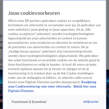
Jouw cookievoorkeuren
Wij en onze
29
partners gebruiken cookies en vergelijkbare
technieken om informatie te verzamelen over jou als gebruiker van
onze website(s), jouw gedrag en jouw apparaten. Als je „Alle
cookies accepteren” selecteert, worden trackingtechnologieën
Overzicht
Tip de
Laatste nieuws
Regionieuws
Het beste van Hart
ingeschakeld om onze advertenties en content te kunnen
redactie
personaliseren, onze producten en diensten te verbeteren en om
de prestaties van advertenties en content te meten. Als je
Volg Hart van Nederland
„Huidige keuze opslaan” selecteert of je toestemming intrekt,
worden deze trackingtechnologieën uitgeschakeld. We gebruiken
dan enkel functionele en essentiële cookies om de website goed te
Zoeken
laten functioneren en veilig te houden. Je kunt dit menu op ieder
Overzicht
Regio
Uitzendingen
Weer
Tip de redactie
Panel
Video's
moment opnieuw openen om je keuzes te wijzigen of om je
toestemming in te trekken door op de link Cookie-instellingen
onder aan de webpagina te klikken. Je selecties zullen overal
binnen onze Digitale Diensten worden doorgevoerd.
Raadpleeg
onze Cookieverklaring voor meer informatie.
Bekijk hier onze
Digitale Diensten.
Altijd actief
Functioneel & Essentieel