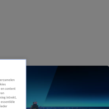
 verzamelen
okies
 en content
van
ing intrekt,
 essentiële
 ieder