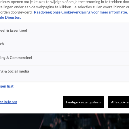
ieuw openen om je keuzes te wijzigen of om je toestemming in te trekken door
ellingen onder aan de webpagina te klikken. Je selecties zullen overal binnen o
orden doorgevoerd.
Raadpleeg onze Cookieverklaring voor meer informatie.
ale Diensten.
eel & Essentieel
sch
sing & Commercieel
ng & Social media
jen lijst
en beheren
Huidige keuze opslaan
Alle cookie