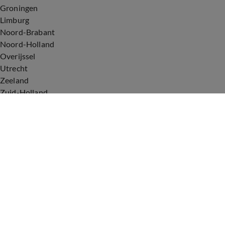
Groningen
Limburg
Noord-Brabant
Noord-Holland
Overijssel
Utrecht
Zeeland
Zuid-Holland
Voorwaarden
Over ons
Privacyverklaring
Gebruiksvoorwaarden
Cookieverklaring
Digitale diensten
Cookie instellingen
Upod & Talpa Network
Adverteren
Vacatures
Publieksservice