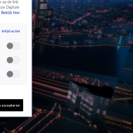
 op de link
nze Digitale
Bekijk hier
Altijd actief
s accepteren