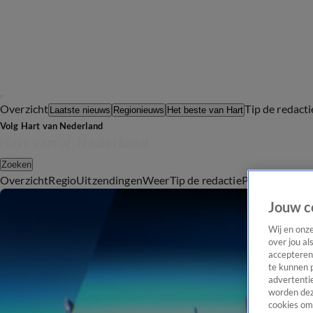
Overzicht
Tip de redacti
Laatste nieuws
Regionieuws
Het beste van Hart
Volg Hart van Nederland
Zoeken
Overzicht
Regio
Uitzendingen
Weer
Tip de redactie
Panel
Video's
Jouw c
Wij en onz
over jou al
accepteren
te kunnen 
advertentie
worden dez
cookies om 