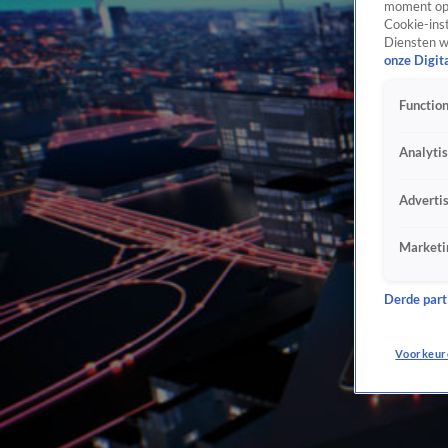
moment opn
Cookie-inst
Diensten w
onze Digit
Function
Analyti
Adverti
Marketi
Derde parti
Voorkeur